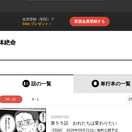
会員登録（初回）で
新規会員登録する
50pt プレゼント！
体絶命
話の一覧
単行本
の一覧
59 - 10
9 - 1
2026/07/20
第５５話 おれたちは変わりたい
150
pt
2026年09月21日
に無料公開予定