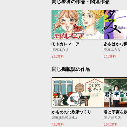
同じ著者の作品・関連作品
モトカレマニア
あさはかな
瀧波ユカリ
瀧波ユカリ
2話無料
1話無料
同じ掲載誌の作品
かもめの北欧家づくり
君と宇宙を
週末北欧部chika
泥ノ田犬彦
4話無料
10話無料