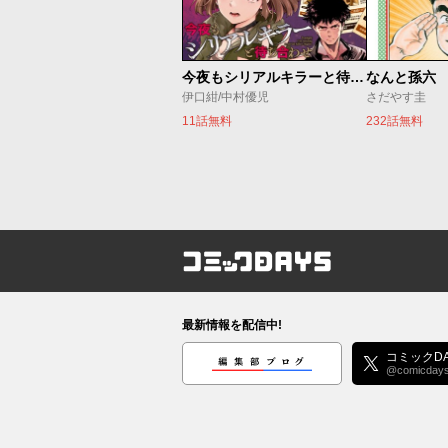
今夜もシリアルキラーと待ち合わせ
なんと孫六
伊口紺/中村優児
さだやす圭
11話無料
232話無料
コミックDAYS
最新情報を配信中!
編集部ブログ
コミックDA
@comicday