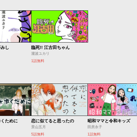
夢みし
臨死!! 江古田ちゃん
瀧波ユカリ
1話無料
歩くために
恋に似てると思ったの
昭和ママと令和キッズ
景山五月
田房永子
5話無料
1話無料