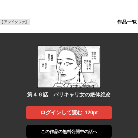
作品一覧
ンWeb増刊【アンドソファ】
第４６話 バリキャリ女の絶体絶命
120pt
ログインして読む
この作品の
無料公開中の話へ