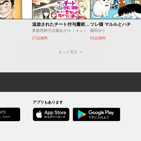
追放されたチート付与魔術師は気ままなセカンドライフを謳歌する。 ～俺は武器だけじゃなく、あらゆるものに『強化ポイント』を付与できるし、俺の意思でいつでも効果を解除できるけど、残った人たち大丈夫？～
ツレ猫 マルルとハチ
業務用餅/六志麻あさ/ｋｉｓｕｉ
園田ゆり
27話無料
81話無料
もっと見る
アプリもあります
YS
s_team