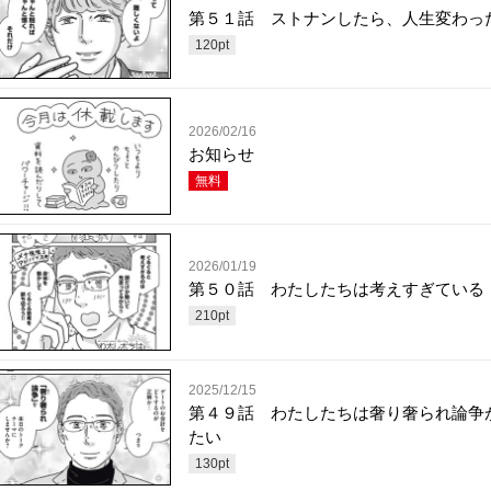
第５１話 ストナンしたら、人生変わっ
120
pt
2026/02/16
お知らせ
無料
2026/01/19
第５０話 わたしたちは考えすぎている
210
pt
2025/12/15
第４９話 わたしたちは奢り奢られ論争
たい
130
pt