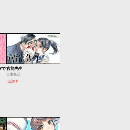
室で
官能先生
吉田基已
5話無料