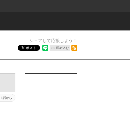
シェアして応援しよう！
RSSフィード
ポスト
埋め込む
1話から