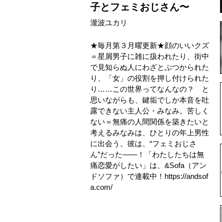
子とフェミおじさん〜
瀧波ユカリ
★毎月第３月曜更新★顔のいいクズ
＝星屑男子に雑に扱われたり、街中
で見知らぬ人にわざとぶつかられた
り、「女」の役割を押し付けられた
り……この世界ってなんなの？ と
思いながらも、鍵垢でしか本音を吐
露できない主人公・みなみ。苦しく
ない＝無痛の人間関係を築きたいと
考えるみなみは、ひとりの年上男性
に出会う。彼は、“フェミおじさ
ん”だった――！「わたしたちは無
痛恋愛がしたい」は、&Sofa（アン
ドソファ）で連載中！https://andsof
a.com/