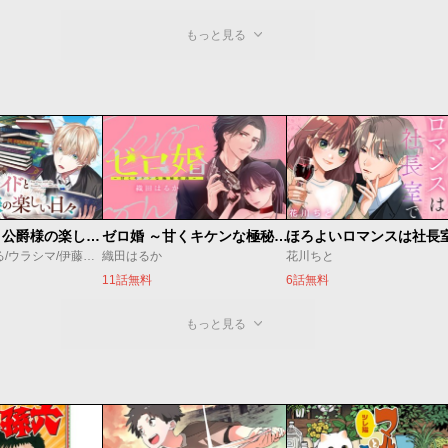
もっと見る
万能メイドと公爵様の楽しい日々
ゼロ婚 ～甘くキケンな極秘任務～
ほろよいロマンスは社長
佐倉涼/内田ぱる/ウラシマ/伊藤テリヤキ
織田はるか
花川ちと
11話無料
6話無料
もっと見る