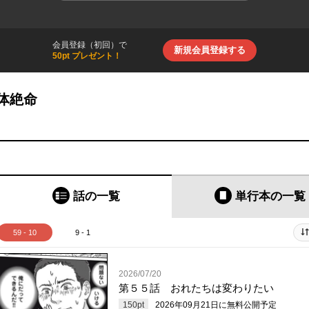
会員登録（初回）で
新規会員登録する
50pt プレゼント！
体絶命
話の一覧
単行本
の一覧
59 - 10
9 - 1
2026/07/20
第５５話 おれたちは変わりたい
150
pt
2026年09月21日
に無料公開予定