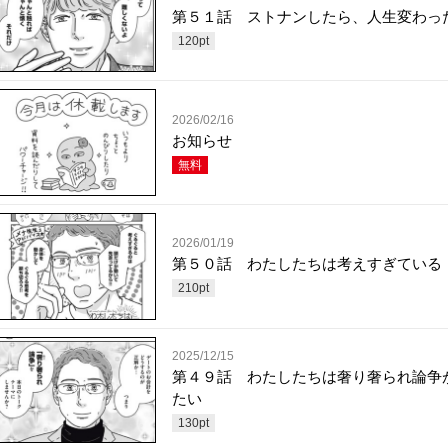
第５１話 ストナンしたら、人生変わっ
120
pt
2026/02/16
お知らせ
無料
2026/01/19
第５０話 わたしたちは考えすぎている
210
pt
2025/12/15
第４９話 わたしたちは奢り奢られ論争
たい
130
pt