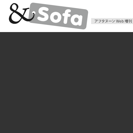
アフタヌー