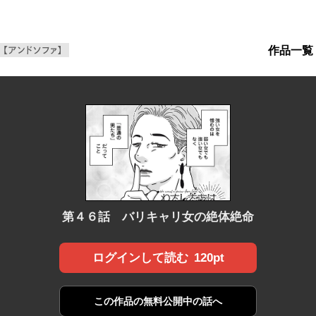
作品一覧
ンWeb増刊【アンドソファ】
第４６話 バリキャリ女の絶体絶命
120pt
ログインして読む
この作品の
無料公開中の話へ