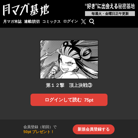
毎週火・金曜日正午更新
月マガ基地公式X
検索
ログイン
月マガ本誌
連載/読切
コミックス
第１２撃 頂上決戦③
ログインして読む
75pt
会員登録（初回）で
新規会員登録する
50pt プレゼント！