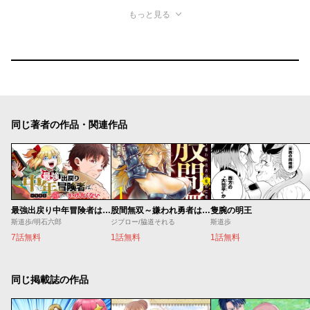
もっと見る
同じ著者の作品・関連作品
最強出戻り中年冒険者は、今さら命なんてかけたくない
股間無双～嫌われ勇者は魔族に愛される～
隻腕の明王
斯道歩/明石六郎
ジブロー/脇道それる
斯道歩
7話無料
1話無料
1話無料
同じ掲載誌の作品