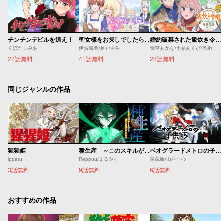
チンチンデビルを追え！
聖女様をお探しでしたら妹で間違いありません。さあどうぞお連れください、今すぐ。
婚約破棄された飯炊き令嬢の私は冷酷公爵と専属契約しました～ですが胃袋を掴んだ結果、冷たかった公爵様がどんどん優しくなっています～
くぼたふみお
伊賀海栗/足戸手斗
青空あかな/七福あくび/黒裄
22話無料
41話無料
28話無料
同じジャンルの作品
猩猩姫
種生産 ～このスキルがチートだとまだ誰も気付いていない～
ベオグラードメトロの子供たち
ippatu
Reppuu/まるやす
隷蔵庫/山座一心
3話無料
9話無料
6話無料
おすすめの作品