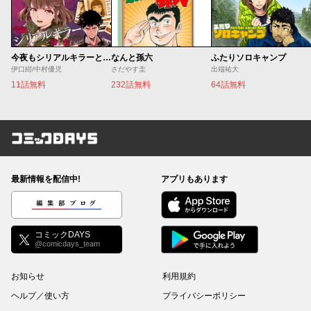
今夜もシリアルキラーと待ち合わせ
なんと孫六
ふたりソロキャンプ
伊口紺/中村優児
さだやす圭
出端祐大
11話無料
232話無料
64話無料
コミックDAYS
最新情報を配信中!
アプリもあります
編集部ブログ
コミックDAYS
@comicdays_team
お知らせ
利用規約
ヘルプ／使い方
プライバシーポリシー