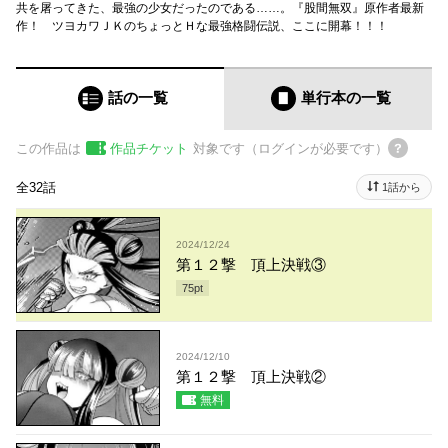
共を屠ってきた、最強の少女だったのである……。『股間無双』原作者最新
作！ ツヨカワＪＫのちょっとＨな最強格闘伝説、ここに開幕！！！
話の一覧
単行本
の一覧
この作品は
作品チケット
対象です（ログインが必要です）
全32話
1話から
2024/12/24
第１２撃 頂上決戦③
75
pt
2024/12/10
第１２撃 頂上決戦②
無料