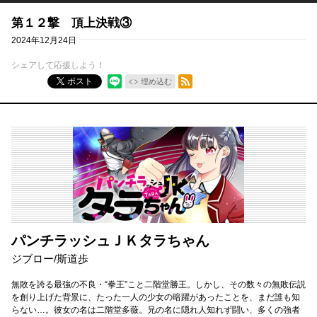
第１２撃 頂上決戦③
2024年12月24日
シェアして応援しよう！
RSSフィード
ポスト
埋め込む
パンチラッシュＪＫタラちゃん
ジブロー
/
斯道歩
無敗を誇る最強の不良・“拳王”こと二階堂勝王。しかし、その数々の無敗伝説
を創り上げた背景に、たった一人の少女の暗躍があったことを、まだ誰も知
らない…。彼女の名は二階堂多薇。兄の名に隠れ人知れず闘い、多くの強者