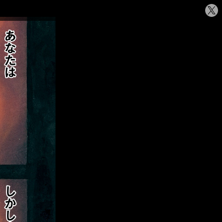
シ
ェ
ア
す
る