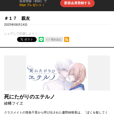
会員登録（初回）で
新規会員登録する
50pt プレゼント！
＃１７ 親友
2025年08月14日
シェアして応援しよう！
RSSフィード
ポスト
埋め込む
死にたがりのエテルノ
綾幡フイヱ
クラスメイトの彗条千景から呼び出された慶野綺惟香は、「ぼくを殺してく