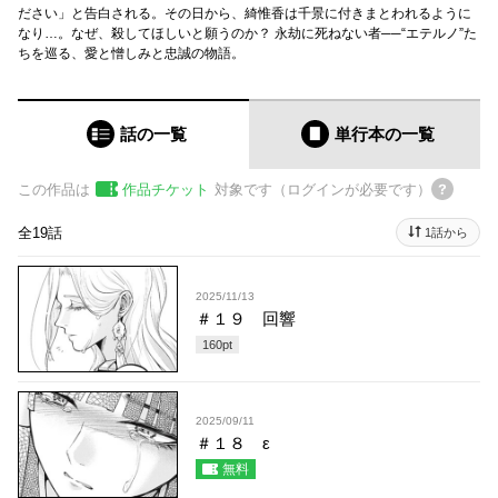
ださい」と告白される。その日から、綺惟香は千景に付きまとわれるように
なり…。なぜ、殺してほしいと願うのか？ 永劫に死ねない者──“エテルノ”た
ちを巡る、愛と憎しみと忠誠の物語。
話の一覧
単行本
の一覧
この作品は
作品チケット
対象です（ログインが必要です）
全19話
1話から
2025/11/13
＃１９ 回響
160
pt
2025/09/11
＃１８ ε
無料