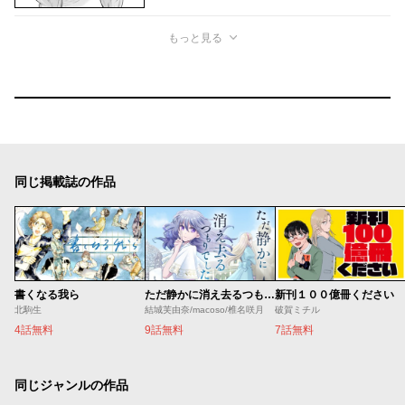
もっと見る
同じ掲載誌の作品
書くなる我ら
ただ静かに消え去るつもりでした
新刊１００億冊ください
北駒生
結城芙由奈/macoso/椎名咲月
破賀ミチル
4話無料
9話無料
7話無料
同じジャンルの作品