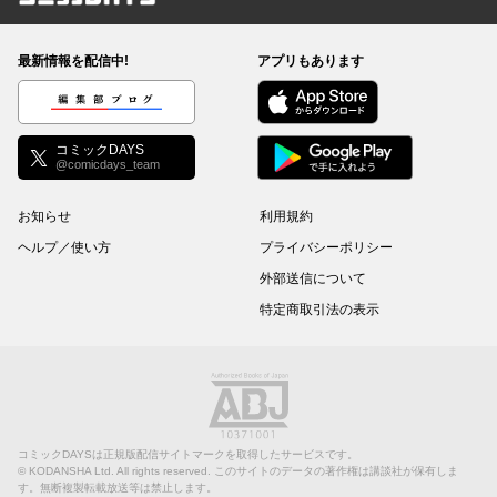
コミックDAYS
最新情報を配信中!
アプリもあります
編集部ブログ
コミックDAYS
@comicdays_team
お知らせ
利用規約
ヘルプ／使い方
プライバシーポリシー
外部送信について
特定商取引法の表示
コミックDAYSは正規版配信サイトマークを取得したサービスです。
©
KODANSHA Ltd.
All rights reserved. このサイトのデータの著作権は講談社が保有しま
す。無断複製転載放送等は禁止します。