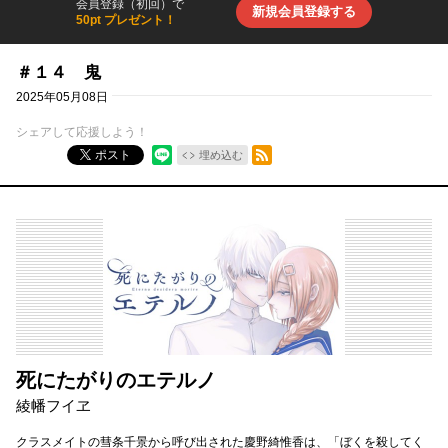
会員登録（初回）で
新規会員登録する
50pt プレゼント！
＃１４ 鬼
2025年05月08日
シェアして応援しよう！
RSSフィード
ポスト
埋め込む
死にたがりのエテルノ
綾幡フイヱ
クラスメイトの彗条千景から呼び出された慶野綺惟香は、「ぼくを殺してく