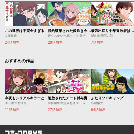
この世界は不完全すぎる
婚約破棄された飯炊き令嬢の私は冷酷公爵と専属契約しました～ですが胃袋を掴んだ結果、冷たかった公爵様がどんどん優しくなっています～
最強出戻り中年冒険者は、今さら命なんてかけたくない
左藤真通
青空あかな/七福あくび/黒裄
斯道歩/明石六郎
24話無料
28話無料
7話無料
おすすめの作品
今夜もシリアルキラーと待ち合わせ
追放されたチート付与魔術師は気ままなセカンドライフを謳歌する。 ～俺は武器だけじゃなく、あらゆるものに『強化ポイント』を付与できるし、俺の意思でいつでも効果を解除できるけど、残った人たち大丈夫？～
ふたりソロキャンプ
伊口紺/中村優児
業務用餅/六志麻あさ/ｋｉｓｕｉ
出端祐大
11話無料
27話無料
64話無料