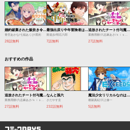
婚約破棄された飯炊き令嬢の私は冷酷公爵と専属契約しました～ですが胃袋を掴んだ結果、冷たかった公爵様がどんどん優しくなっています～
最強出戻り中年冒険者は、今さら命なんてかけたくない
追放されたチート付与魔術師は気ままなセカンドライフを謳歌する。 ～俺は武器だけじゃなく、あらゆるものに『強化ポイント』を付与できるし、俺の意思でいつでも効果を解除できるけど、残った人たち大丈夫？～
青空あかな/七福あくび/黒裄
斯道歩/明石六郎
業務用餅/六志麻あさ/ｋｉｓｕｉ
28話無料
7話無料
27話無料
おすすめの作品
追放されたチート付与魔術師は気ままなセカンドライフを謳歌する。 ～俺は武器だけじゃなく、あらゆるものに『強化ポイント』を付与できるし、俺の意思でいつでも効果を解除できるけど、残った人たち大丈夫？～
なんと孫六
魔法少女リリカルなのは EXCEEDS
業務用餅/六志麻あさ/ｋｉｓｕｉ
さだやす圭
都築真紀/川上修一
27話無料
232話無料
5話無料