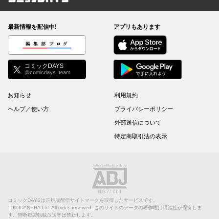
コミックDAYS
最新情報を配信中!
アプリもあります
編集部ブログ
コミックDAYS
@comicdays_team
お知らせ
利用規約
ヘルプ／使い方
プライバシーポリシー
外部送信について
特定商取引法の表示
コミックDAYSは正規版配信サイトマークを取得したサービスです。
©
KODANSHA Ltd.
All rights reserved. このサイトのデータの著作権は講談社が保有しま
す。無断複製転載放送等は禁止します。