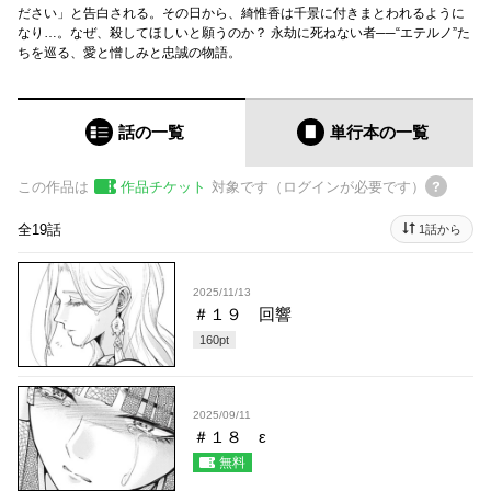
ださい」と告白される。その日から、綺惟香は千景に付きまとわれるように
なり…。なぜ、殺してほしいと願うのか？ 永劫に死ねない者──“エテルノ”た
ちを巡る、愛と憎しみと忠誠の物語。
話の一覧
単行本
の一覧
この作品は
作品チケット
対象です（ログインが必要です）
全19話
1話から
2025/11/13
＃１９ 回響
160
pt
2025/09/11
＃１８ ε
無料