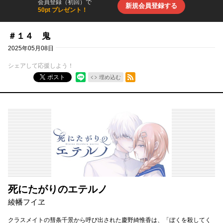
会員登録（初回）で
新規会員登録する
50pt プレゼント！
＃１４ 鬼
2025年05月08日
シェアして応援しよう！
RSSフィード
ポスト
埋め込む
死にたがりのエテルノ
綾幡フイヱ
クラスメイトの彗条千景から呼び出された慶野綺惟香は、「ぼくを殺してく