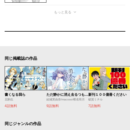
もっと見る
同じ掲載誌の作品
書くなる我ら
ただ静かに消え去るつもりでした
新刊１００億冊ください
北駒生
結城芙由奈/macoso/椎名咲月
破賀ミチル
4話無料
9話無料
7話無料
同じジャンルの作品