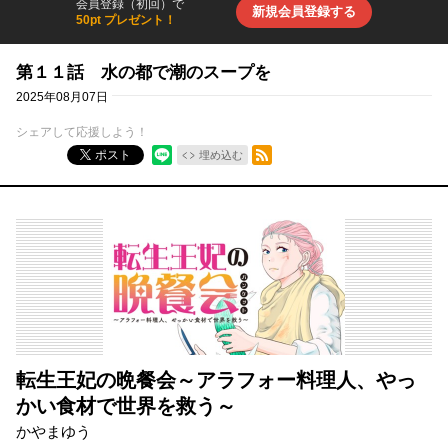
会員登録（初回）で
新規会員登録する
50pt プレゼント！
第１１話 水の都で潮のスープを
2025年08月07日
シェアして応援しよう！
RSSフィード
ポスト
埋め込む
転生王妃の晩餐会～アラフォー料理人、やっ
かい食材で世界を救う～
かやまゆう