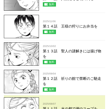
無料
2025/11/06
第１４話 王様の狩りにお弁当を
無料
2025/10/02
第１３話 聖人の謎解きには揚げ物
を
無料
2025/09/04
第１２話 祈りの館で禁断のご馳走
を
無料
2025/08/07
第１１話 水の都で潮のスープを