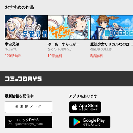
おすすめの作品
宇宙兄弟
ゆーあーすらっがー
魔法少女リリカルなのは EXCEEDS
小山宙哉
なめたけ/真野ろか
都築真紀/川上修一
120話無料
10話無料
5話無料
コミックDAYS
最新情報を配信中!
アプリもあります
編集部ブログ
コミックDAYS
@comicdays_team