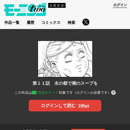
ログイン
木曜更新
作品一覧
履歴
コミックス
検索
第１１話 水の都で潮のスープを
この作品は
作品チケット
対象です（ログインが必要です）
ログインして読む
195pt