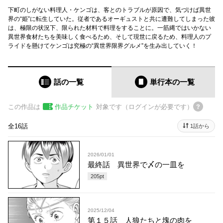
下町のしがない料理人・ケンゴは、客とのトラブルが原因で、気づけば異世
界の“姫”に転生していた。従者であるオーギュストと共に遭難してしまった彼
は、極限の状況下、限られた材料で料理をすることに。一筋縄ではいかない
異世界食材たちを美味しく食べるため、そして現世に戻るため、料理人のプ
ライドを懸けてケンゴは究極の“異世界限界グルメ”を生み出していく！
話の一覧
単行本
の一覧
この作品は
作品チケット
対象です（ログインが必要です）
全16話
1話から
2026/01/01
最終話 異世界で〆の一皿を
205
pt
2025/12/04
第１５話 人狼たちと塊の肉を