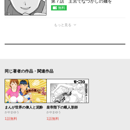
第７話 王宮でなつかしの麺を
無料
もっと見る
同じ著者の作品・関連作品
まんが世界の偉人と泥酔
皇帝陛下の蝋人形師
かやまゆう
かやまゆう
1話無料
1話無料