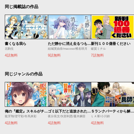
同じ掲載誌の作品
書くなる我ら
ただ静かに消え去るつもりでした
新刊１００億冊ください
北駒生
結城芙由奈/macoso/椎名咲月
破賀ミチル
4話無料
9話無料
7話無料
同じジャンルの作品
俺の『鑑定』スキルがチートすぎて
ゴミ以下だと追放された使用人、実は前世賢者です ～史上最強の賢者、世界最高峰の学園に通う～
Ｓランクパーティから解雇された【呪具師】～『呪いのアイテム』しか作れませんが、その性能はアーティファクト級なり……！～
龍牙翔/澄守彩/冬馬来彩
夜分長文/矢部利恩/蔓木鋼音
ＬＡ軍/小川錦
4話無料
4話無料
4話無料