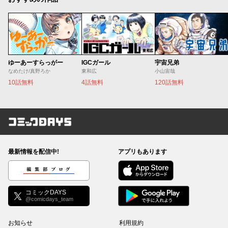
ゆーあーすらっがー
IGCガール
宇宙兄弟
なめたけ/真野ろか
東和広
小山宙哉
10話無料
4話無料
120話無料
コミックDAYS
最新情報を配信中!
アプリもあります
編集部ブログ
コミックDAYS
@comicdays_team
お知らせ
利用規約