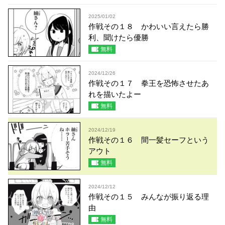
2025/01/02
作戦その１８ かわいい言えたら勝
利、聞けたら優勝
無料
2024/12/26
作戦その１７ 拳王を恐怖させたあ
れを描いたよー
無料
2024/12/19
作戦その１６ 間一髪セーフという
アウト
無料
2024/12/12
作戦その１５ みんなが振り返る理
由
無料