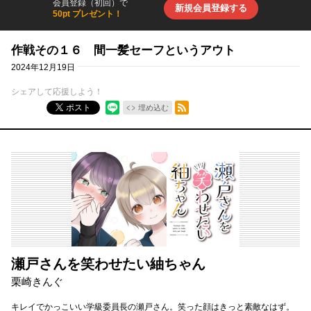
会員登録（初回）で
新規会員登録する
50pt プレゼント！
作戦その１６ 間一髪セーフというアウト
2024年12月19日
シェアして応援しよう！
RSSフィード
ポスト
埋め込む
瀬戸さんを笑わせたい紬ちゃん
栗崎きんぐ
キレイでかっこいい学級委員長の瀬戸さん。笑った顔はきっと素敵なはず。