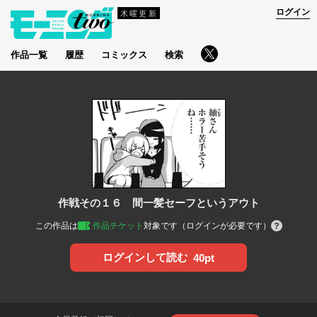
ログイン
木曜更新
作品一覧
履歴
コミックス
検索
作戦その１６ 間一髪セーフというアウト
この作品は
作品チケット
対象です（ログインが必要です）
ログインして読む
40pt