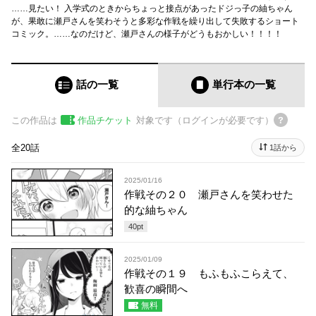
……見たい！ 入学式のときからちょっと接点があったドジっ子の紬ちゃん
が、果敢に瀬戸さんを笑わそうと多彩な作戦を繰り出して失敗するショート
コミック。……なのだけど、瀬戸さんの様子がどうもおかしい！！！！
話の一覧
単行本
の一覧
この作品は
作品チケット
対象です（ログインが必要です）
全20話
1話から
2025/01/16
作戦その２０ 瀬戸さんを笑わせた
的な紬ちゃん
40
pt
2025/01/09
作戦その１９ もふもふこらえて、
歓喜の瞬間へ
無料