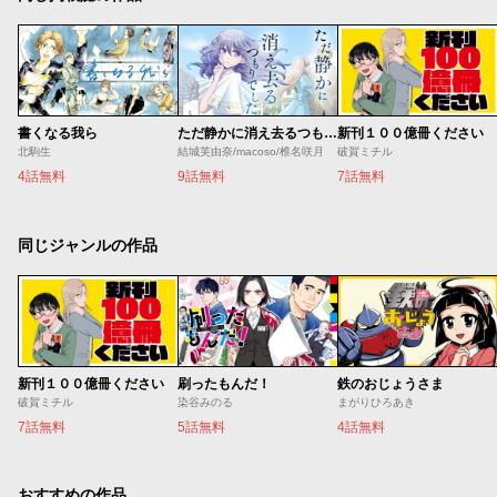
書くなる我ら
ただ静かに消え去るつもりでした
新刊１００億冊ください
北駒生
結城芙由奈/macoso/椎名咲月
破賀ミチル
4話無料
9話無料
7話無料
同じジャンルの作品
新刊１００億冊ください
刷ったもんだ！
鉄のおじょうさま
破賀ミチル
染谷みのる
まがりひろあき
7話無料
5話無料
4話無料
おすすめの作品