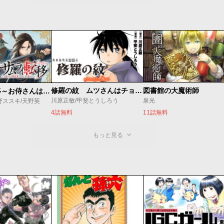
修羅の紋 ムツさんはチョー強い？！
図書館の大魔術師
サムライ転移～お侍さんは異世界でもあんまり変わらない～
川原正敏/甲斐とうしろう
泉光
野ススキ/天野英
4話無料
11話無料
もっと見る