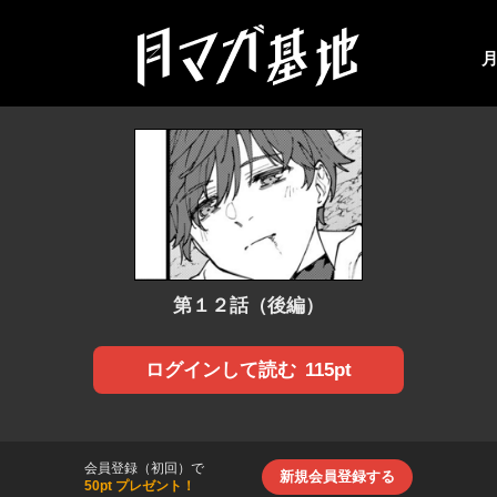
第１２話（後編）
115pt
ログインして読む
会員登録（初回）で
新規会員登録する
50pt プレゼント！