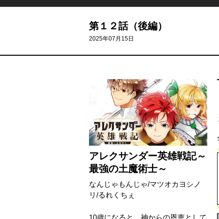
第１２話（後編）
2025年07月15日
アレクサンダー英雄戦記～
最強の土魔術士～
なんじゃもんじゃ
/
マツオカヨシノ
リ
/
るれくちぇ
10歳になると、神からの恩恵として