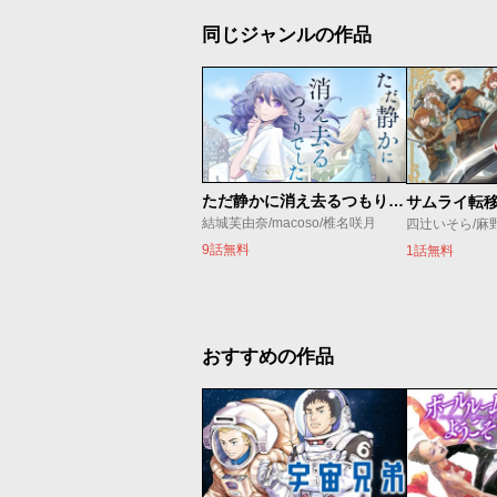
同じジャンルの作品
ただ静かに消え去るつもりでした
結城芙由奈/macoso/椎名咲月
四辻いそら/麻
9話無料
1話無料
おすすめの作品