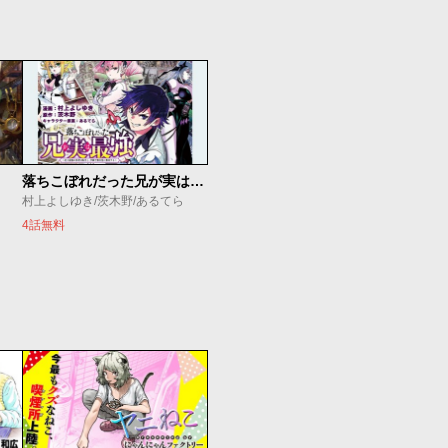
落ちこぼれだった兄が実は最強 ～史上最強の勇者は転生し、学園で無自覚に無双する～
村上よしゆき/茨木野/あるてら
4話無料