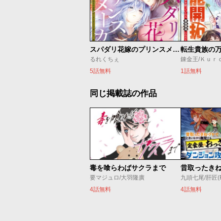
スパダリ花嫁のプリンスメーカー ～虐げられた呪われ王子に触れるのは私だけ…よしよしして育てたら一途に溺愛されました～
転生貴族の
るれくちぇ
5話無料
1話無料
同じ掲載誌の作品
毒を喰らわばサクラまで
要マジュロ/大羽隆廣
九頭七尾/肝匠(Fri
4話無料
4話無料