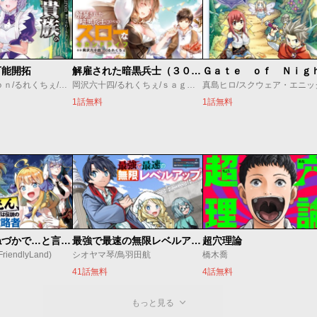
万能開拓
解雇された暗黒兵士（３０代）のスローなセカンドライフ
錬金王/Ｋｕｒｏｎ/るれくちぇ/成瀬ちさと
岡沢六十四/るれくちぇ/ｓａｇｅ・ジョー
1話無料
1話無料
昔取ったきねづかで…と言いながら無双する定食屋のおっさん、実は伝説のダンジョン攻略者
最強で最速の無限レベルアップ ～スキル【経験値１０００倍】と【レベルフリー】でレベル上限の枷が外れた俺は無双する～
超穴理論
endlyLand)
シオヤマ琴/鳥羽田航
橋木喬
41話無料
4話無料
もっと見る