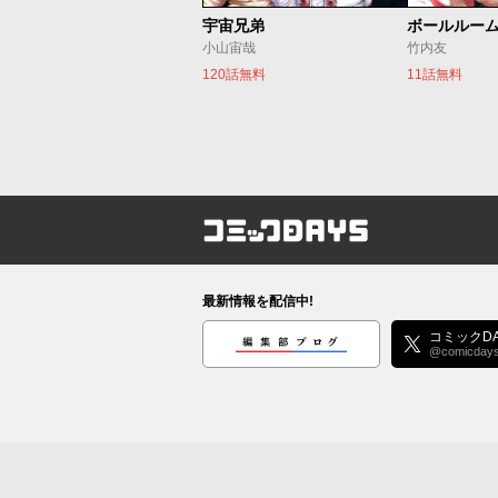
宇宙兄弟
ボールルー
小山宙哉
竹内友
120話無料
11話無料
コミックDAYS
最新情報を配信中!
編集部ブログ
コミックDA
@comicday