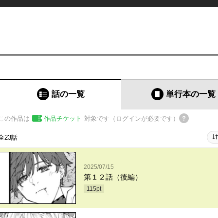
話の一覧
単行本
の一覧
この作品は
作品チケット
対象です（ログインが必要です）
全23話
2025/07/15
第１２話（後編）
115
pt