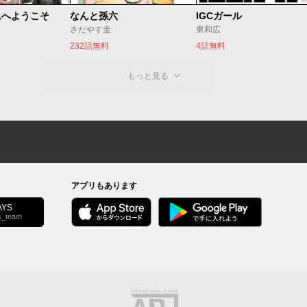
ムへようこそ
なんと孫六
IGCガール
さだやす圭
東和広
232話無料
4話無料
もっと見る
アプリもあります
YS
s_team