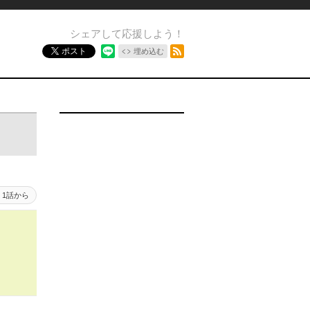
シェアして応援しよう！
RSSフィード
ポスト
埋め込む
1話から