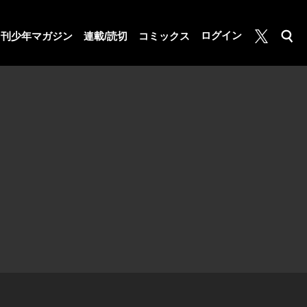
月マガ基地
ログイン
月刊少年マガジン
連載/読切
コミックス
検索
公式X