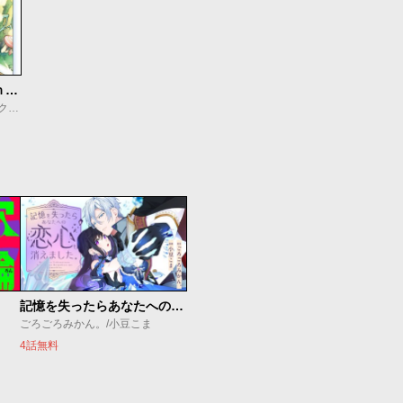
Ｇａｔｅ ｏｆ Ｎｉｇｈｔｍａｒｅｓ
真島ヒロ/スクウェア・エニックス/マツオカヨシノリ
記憶を失ったらあなたへの恋心も消えました。
ごろごろみかん。/小豆こま
4話無料