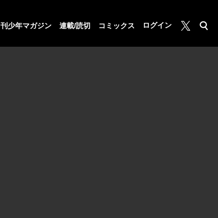
月マガ基地
ログイン
月刊少年マガジン
連載/読切
コミックス
検索
公式X