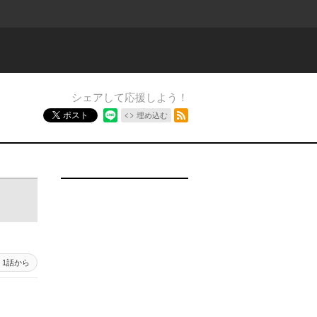
シェアして応援しよう！
RSSフィード
ポスト
埋め込む
1話から