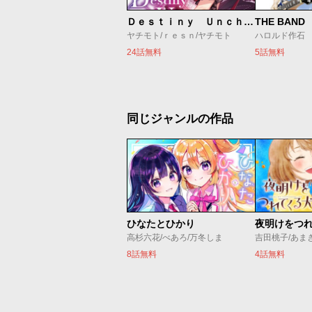
Ｄｅｓｔｉｎｙ Ｕｎｃｈａｉｎ Ｏｎｌｉｎｅ 吸血鬼少女となって、やがて『赤の魔王』と呼ばれるようになりました
THE BAND
ヤチモト/ｒｅｓｎ/ヤチモト
ハロルド作石
24話無料
5話無料
同じジャンルの作品
ひなたとひかり
夜明けをつ
高杉六花/べあろ/万冬しま
吉田桃子/あま
8話無料
4話無料