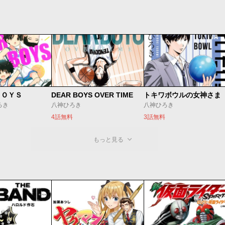
ＢＯＹＳ
DEAR BOYS OVER TIME
トキワボウルの女神さま
ろき
八神ひろき
八神ひろき
4話無料
3話無料
もっと見る