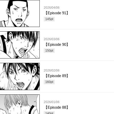
2026/04/06
【Episode 91】
145
pt
2026/03/06
【Episode 90】
150
pt
2026/02/06
【Episode 89】
160
pt
2026/01/06
【Episode 88】
140
pt