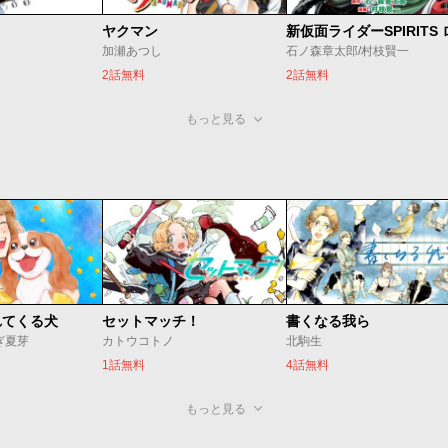
ヤクマン
加瀬あつし
石ノ森章太郎/村枝賢一
2話無料
2話無料
もっと見る
れてくる犬
セットマッチ！
書くなる我ら
ぎ夏芽
カトウコトノ
北駒生
1話無料
4話無料
もっと見る