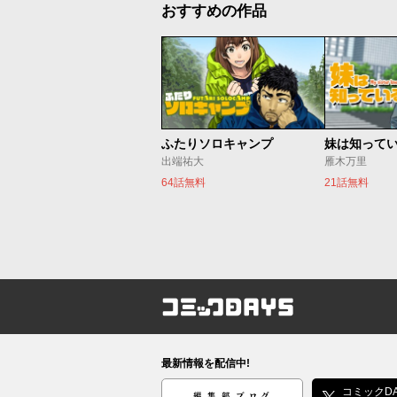
おすすめの作品
ふたりソロキャンプ
妹は知って
出端祐大
雁木万里
64話無料
21話無料
コミックDAYS
最新情報を配信中!
編集部ブログ
コミックDA