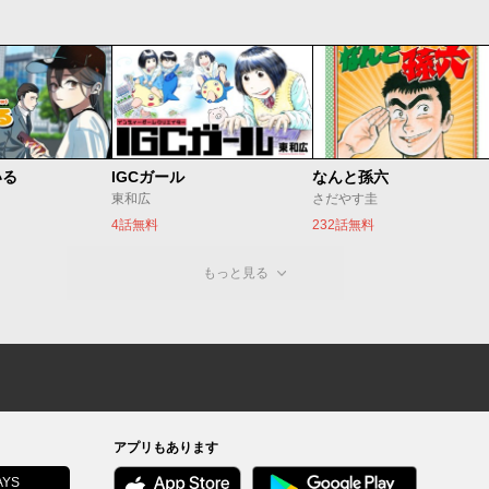
いる
IGCガール
なんと孫六
東和広
さだやす圭
4話無料
232話無料
もっと見る
アプリもあります
YS