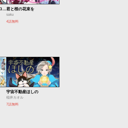
新仮面ライダーSPIRITS ロンリー仮面ライダー編
君と桜の花束を
saku
4話無料
宇宙不動産ほしの
稲井カオル
7話無料