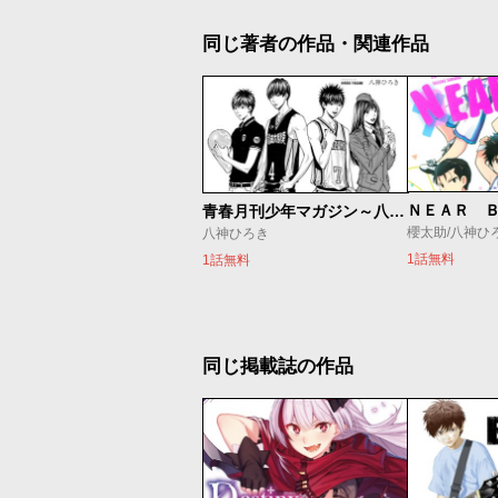
同じ著者の作品・関連作品
ＮＥＡＲ 
青春月刊少年マガジン～八神デビュー秘話～
櫻太助/八神ひ
八神ひろき
1話無料
1話無料
同じ掲載誌の作品