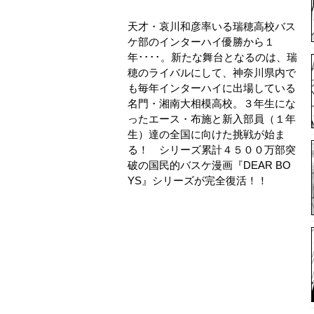
天才・哀川和彦率いる瑞穂高校バス
ケ部のインターハイ優勝から１
年････。新たな舞台となるのは、瑞
穂のライバルにして、神奈川県内で
も毎年インターハイに出場している
名門・湘南大相模高校。３年生にな
ったエース・布施と新入部員（１年
生）達の全国に向けた挑戦が始ま
る！ シリーズ累計４５００万部突
破の国民的バスケ漫画『DEAR BO
YS』シリーズが完全復活！！