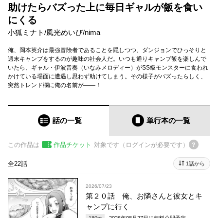
助けたらバズった上に毎日ギャルが飯を食い
にくる
小狐ミナト
/
風光めいび
/
nima
俺、岡本英介は最強冒険者であることを隠しつつ、ダンジョンでひっそりと
週末キャンプをするのが趣味の社会人だ。いつも通りキャンプ飯を楽しんで
いたら、ギャル・伊波音奏（いなみメロディー）がSS級モンスターに食われ
かけている場面に遭遇し思わず助けてしまう。その様子がバズったらしく、
突然トレンド欄に俺の名前が――！
話の一覧
単行本
の一覧
この作品は
作品チケット
対象です（ログインが必要です）
全22話
1話から
2026/07/23
第２０話 俺、お隣さんと彼女とキ
ャンプに行く
180
pt
2026年08月27日
に無料公開予定