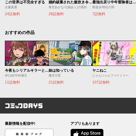
この世界は不完全すぎる
婚約破棄された飯炊き令嬢の私は冷酷公爵と専属契約しました～ですが胃袋を掴んだ結果、冷たかった公爵様がどんどん優しくなっています～
最強出戻り中年冒険者は、今さら命なんてかけたくない
左藤真通
青空あかな/七福あくび/黒裄
斯道歩/明石六郎
24話無料
28話無料
7話無料
おすすめの作品
今夜もシリアルキラーと待ち合わせ
妹は知っている
ヤニねこ
伊口紺/中村優児
雁木万里
にゃんにゃんファクトリー
11話無料
21話無料
107話無料
コミックDAYS
最新情報を配信中!
アプリもあります
編集部ブログ