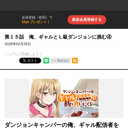
会員登録（初回）で
新規会員登録する
50pt プレゼント！
第１５話 俺、ギャルとＬ級ダンジョンに挑む④
2026年02月26日
シェアして応援しよう！
RSSフィード
ポスト
埋め込む
ダンジョンキャンパーの俺、ギャル配信者を