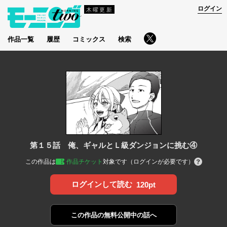
ログイン
木曜更新
作品一覧
履歴
コミックス
検索
第１５話 俺、ギャルとＬ級ダンジョンに挑む④
この作品は
作品チケット
対象です（ログインが必要です）
ログインして読む
120pt
この作品の
無料公開中の話へ