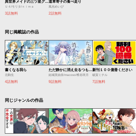
異世界メイドの三ツ星グルメ 現代ごはん作ったら王宮で大バズリしました
道草寄子の食べ走り
Ｕ４/モリタ/ｎｉｍａ
風光めいび
3話無料
2話無料
同じ掲載誌の作品
書くなる我ら
ただ静かに消え去るつもりでした
新刊１００億冊ください
北駒生
結城芙由奈/macoso/椎名咲月
破賀ミチル
4話無料
9話無料
7話無料
同じジャンルの作品