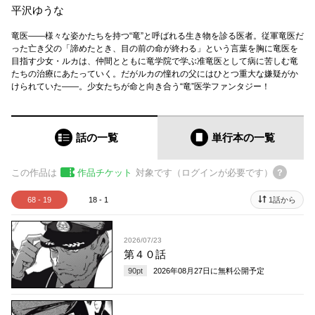
平沢ゆうな
竜医――様々な姿かたちを持つ“竜”と呼ばれる生き物を診る医者。従軍竜医だ
った亡き父の「諦めたとき、目の前の命が終わる」という言葉を胸に竜医を
目指す少女・ルカは、仲間とともに竜学院で学ぶ准竜医として病に苦しむ竜
たちの治療にあたっていく。だがルカの憧れの父にはひとつ重大な嫌疑がか
けられていた――。少女たちが命と向き合う“竜”医学ファンタジー！
話の一覧
単行本
の一覧
この作品は
作品チケット
対象です（ログインが必要です）
68 - 19
18 - 1
1話から
2026/07/23
第４０話
90
pt
2026年08月27日
に無料公開予定