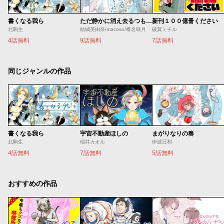
書くなる我ら
ただ静かに消え去るつもりでした
新刊１００億冊ください
北駒生
結城芙由奈/macoso/椎名咲月
破賀ミチル
4話無料
9話無料
7話無料
同じジャンルの作品
書くなる我ら
宇宙不動産ほしの
まがりなりの春
北駒生
稲井カオル
伊波日和
4話無料
7話無料
5話無料
おすすめの作品