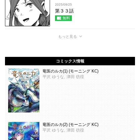
2025/09/25
第３３話
無料
もっと見る
コミックス情報
竜医のルカ(1) (モーニング KC)
平沢 ゆうな, 津田 彷徨
竜医のルカ(2) (モーニング KC)
平沢 ゆうな, 津田 彷徨