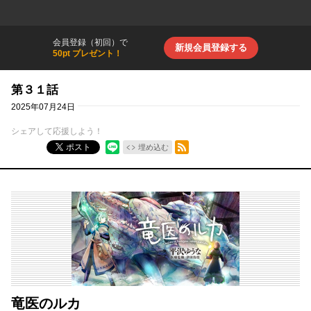
会員登録（初回）で
新規会員登録する
50pt プレゼント！
第３１話
2025年07月24日
シェアして応援しよう！
RSSフィード
ポスト
埋め込む
竜医のルカ