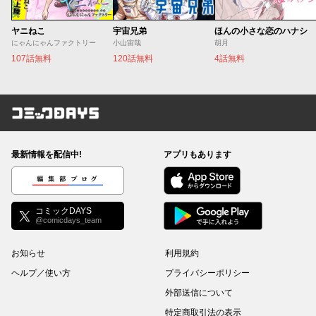
ヤニねこ
宇宙兄弟
ほんの小さな恋のハナシ
にゃんにゃんファクトリー
小山宙哉
胡月
107話無料
120話無料
4話無料
コミックDAYS
最新情報を配信中!
アプリもあります
編集部ブログ
コミックDAYS
@comicdays_team
お知らせ
利用規約
ヘルプ／使い方
プライバシーポリシー
外部送信について
特定商取引法の表示