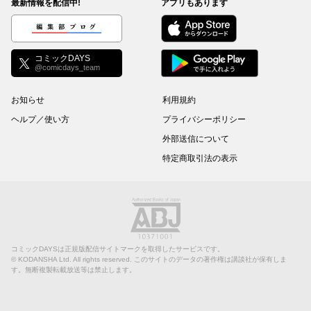
最新情報を配信中!
アプリもあります
編集部ブログ
コミックDAYS
@comicdays_team
お知らせ
利用規約
ヘルプ／使い方
プライバシーポリシー
外部送信について
特定商取引法の表示
コミックDAYSは正規版配信サイトマークを取得したサービスです。
©
KODANSHA Ltd.
All rights reserved. このサイトのデータの著作権は講談社が保有しま
す。無断複製転載放送等は禁止します。