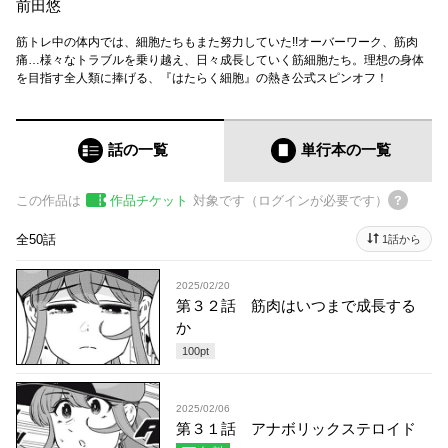
前田悠
筋トレ中の体内では、細胞たちもまた努力していた!! オーバーワーク、筋肉
痛…様々なトラブルを乗り越え、日々成長していく筋細胞たち。 理想の身体
を目指す全人類に捧げる、『はたらく細胞』の熱き公式スピンオフ！
話の一覧
単行本
の一覧
この作品は
作品チケット
対象です（ログインが必要です）
全50話
1話から
2025/02/20
第３２話 筋肉はいつまで成長する
か
100
pt
2025/02/06
第３１話 アナボリックステロイド