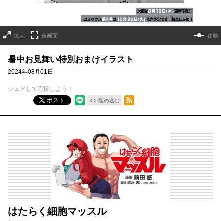
拡大
全画面
移動
暑中お見舞い特別おまけイラスト
2024年08月01日
シェアして応援しよう！
RSSフィード
ポスト
埋め込む
はたらく細胞マッスル