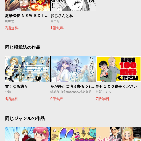
激辛課長 ＮＥＷ ＥＤＩＴＩＯＮ
おじさんと私
前田悠
前田悠
2話無料
1話無料
同じ掲載誌の作品
書くなる我ら
ただ静かに消え去るつもりでした
新刊１００億冊ください
北駒生
結城芙由奈/macoso/椎名咲月
破賀ミチル
4話無料
9話無料
7話無料
同じジャンルの作品