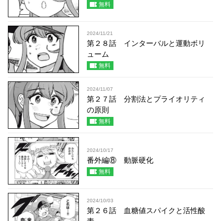
無料
2024/11/21
第２８話 インターバルと運動ボリ
ューム
無料
2024/11/07
第２７話 分割法とプライオリティ
の原則
無料
2024/10/17
番外編⑧ 動脈硬化
無料
2024/10/03
第２６話 血糖値スパイクと活性酸