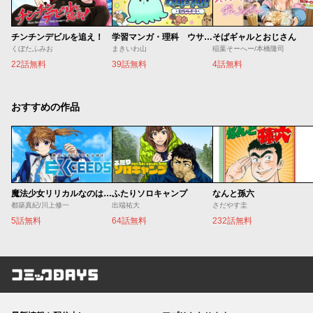
チンチンデビルを追え！
学習マンガ・理科 ウサウサ！
そばギャルとおじさん
くぼたふみお
まきいわ山
稲葉そーへー/本橋隆司
22話無料
39話無料
4話無料
おすすめの作品
魔法少女リリカルなのは EXCEEDS
ふたりソロキャンプ
なんと孫六
都築真紀/川上修一
出端祐大
さだやす圭
5話無料
64話無料
232話無料
コミックDAYS