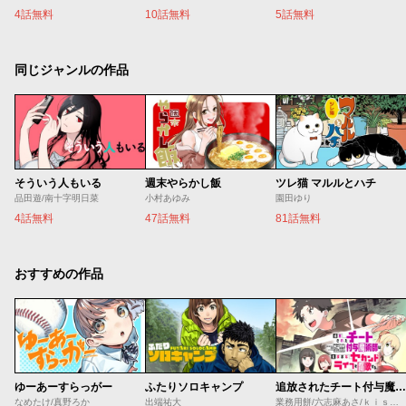
4話無料
10話無料
5話無料
同じジャンルの作品
そういう人もいる
週末やらかし飯
ツレ猫 マルルとハチ
品田遊/南十字明日菜
小村あゆみ
園田ゆり
4話無料
47話無料
81話無料
おすすめの作品
ゆーあーすらっがー
ふたりソロキャンプ
追放されたチート付与魔術師は気ままなセカンドライフを謳歌する。 ～俺は武器だけじゃなく、あらゆるものに『強化ポイント』を付与できるし、俺の意思でいつでも効果を解除できるけど、残った人たち大丈夫？～
なめたけ/真野ろか
出端祐大
業務用餅/六志麻あさ/ｋｉｓｕｉ