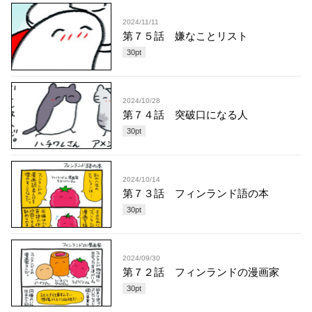
2024/11/11
第７５話 嫌なことリスト
30
pt
2024/10/28
第７４話 突破口になる人
30
pt
2024/10/14
第７３話 フィンランド語の本
30
pt
2024/09/30
第７２話 フィンランドの漫画家
30
pt