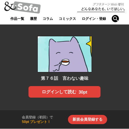
アフタヌ
どんなあなたも、
ーンWeb
検索
いてほしい。
作品一覧
履歴
コラム
コミックス
ログイン・登録
増刊【ア
ンドソフ
ァ】
第７６話 言わない趣味
ログインして読む
30pt
会員登録（初回）で
新規会員登録する
50pt プレゼント！