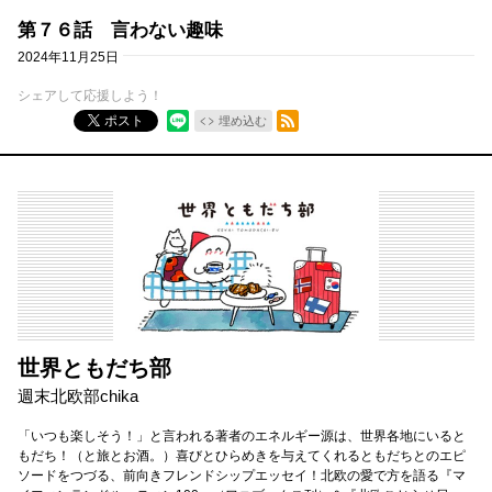
第７６話 言わない趣味
2024年11月25日
シェアして応援しよう！
RSSフィード
ポスト
埋め込む
世界ともだち部
週末北欧部chika
「いつも楽しそう！」と言われる著者のエネルギー源は、世界各地にいると
もだち！（と旅とお酒。）喜びとひらめきを与えてくれるともだちとのエピ
ソードをつづる、前向きフレンドシップエッセイ！北欧の愛で方を語る『マ