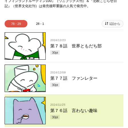
イフィンランドルーティン100』（ワニブックス刊）＆『北欧こじらせ日
記』（世界文化社刊）は発売後即重版の人気で発売中。
78 - 29
28 - 1
1話から
2024/12/23
第７８話 世界ともだち部
30
pt
2024/12/09
第７７話 ファンレター
30
pt
2024/11/25
第７６話 言わない趣味
30
pt