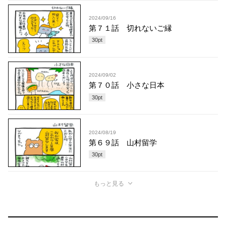
2024/09/16
第７１話 切れないご縁
30
pt
2024/09/02
第７０話 小さな日本
30
pt
2024/08/19
第６９話 山村留学
30
pt
もっと見る