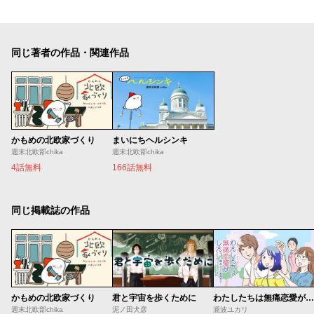
同じ著者の作品・関連作品
かもめの北欧家づくり
まいにちヘルシンキ
週末北欧部chika
週末北欧部chika
4話無料
166話無料
同じ掲載誌の作品
かもめの北欧家づくり
君と宇宙を歩くために
わたしたちは無痛恋愛がしたい 〜鍵垢女子と星屑男子とフェミおじさん〜
週末北欧部chika
泥ノ田犬彦
瀧波ユカリ