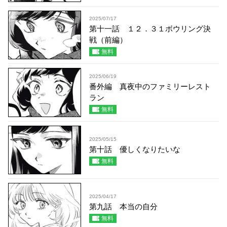
2025/07/17
第十一話 １２．３１ボウリング決
戦（前編）
無料
2025/06/19
番外編 真夜中のファミリーレスト
ラン
無料
2025/05/15
第十話 優しくなりたいな
無料
2025/04/17
第九話 本当の自分
無料