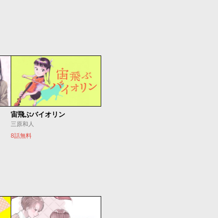
宙飛ぶバイオリン
三原和人
8話無料