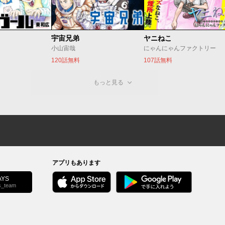
宇宙兄弟
ヤニねこ
小山宙哉
にゃんにゃんファクトリー
120話無料
107話無料
もっと見る
アプリもあります
YS
s_team