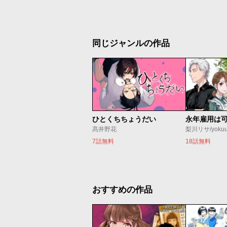
同じジャンルの作品
ひとくちちょうだい
永年雇用は
髙井野花
梨川リサ/yoku
7話無料
18話無料
おすすめの作品