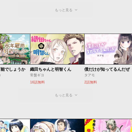
もっと見る
可能でしょうか
織田ちゃんと明智くん
僕だけが知ってるんだぜ
u
常盤ギヨ
タアモ
16話無料
2話無料
もっと見る