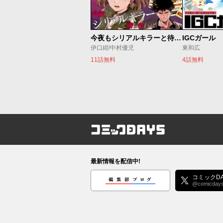
今夜もシリアルキラーと待ち合わせ
IGCガール
伊口紺/中村優児
東和広
11話無料
4話無料
コミックDAYS
最新情報を配信中!
編集部ブログ
コミックDA
@comicday