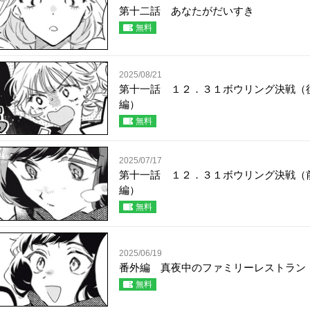
第十二話 あなたがだいすき
無料
2025/08/21
第十一話 １２．３１ボウリング決戦（
編）
無料
2025/07/17
第十一話 １２．３１ボウリング決戦（
編）
無料
2025/06/19
番外編 真夜中のファミリーレストラン
無料