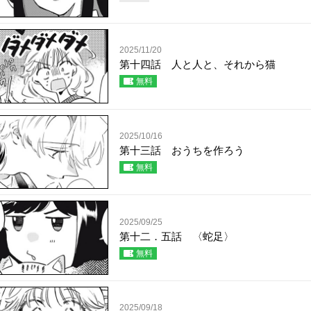
2025/11/20
第十四話 人と人と、それから猫
無料
2025/10/16
第十三話 おうちを作ろう
無料
2025/09/25
第十二．五話 〈蛇足〉
無料
2025/09/18