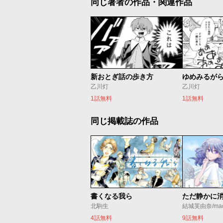
同じ著者の作品・関連作品
新おとぎ話の歩き方
ゆめみるが
乙川灯
乙川灯
1話無料
1話無料
同じ掲載誌の作品
書くなる我ら
北駒生
結城芙由奈/ma
4話無料
9話無料