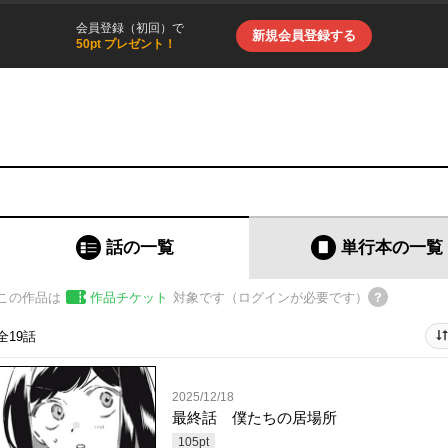
会員登録（初回）で
新規会員登録する
50pt プレゼント！
話の一覧
単行本
の一覧
この作品は
作品チケット
対象です（ログインが必要です）
全19話
2025/12/18
最終話 僕たちの居場所
105
pt