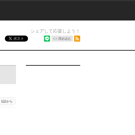
シェアして応援しよう！
シェア
RSSフィード
ポスト
埋め込む
1話から