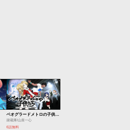
ベオグラードメトロの子供たち
隷蔵庫/山座一心
6話無料