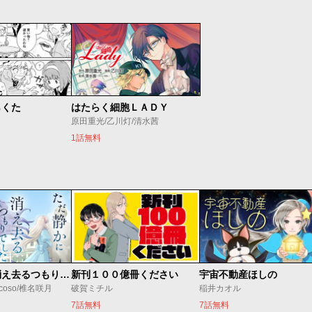
らくた
はたらく細胞ＬＡＤＹ
原田重光/乙川灯/清水茜
1話無料
ただ静かに消え去るつもりでした
新刊１００億冊ください
宇宙不動産ほしの
coso/椎名咲月
破賀ミチル
稲井カオル
7話無料
7話無料