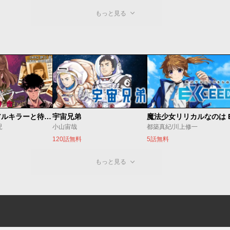
もっと見る
今夜もシリアルキラーと待ち合わせ
宇宙兄弟
児
小山宙哉
都築真紀/川上修一
120話無料
5話無料
もっと見る