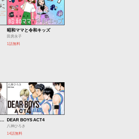
昭和ママと令和キッズ
田房永子
1話無料
SとX セラピスト霜鳥壱人の診察室
DEAR BOYS ACT4
八神ひろき
14話無料