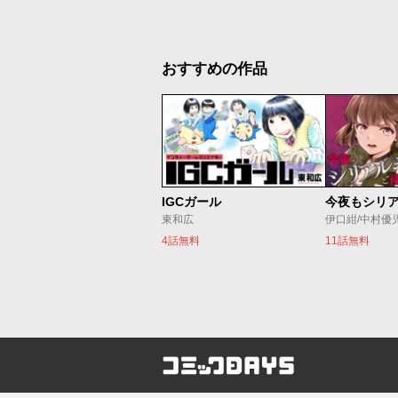
おすすめの作品
IGCガール
東和広
伊口紺/中村優
4話無料
11話無料
コミックDAYS