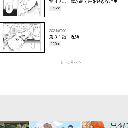
第３２話 僕が萌え絵を好きな理由
145
pt
2024/07/01
第３１話 呪縛
120
pt
もっと見る