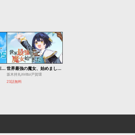
魔法少女リリカルなのは EXCEEDS
世界最強の魔女、始めました ～私だけ『攻略サイト』を見れる世界で自由に生きます～
坂木持丸/riritto/戸賀環
23話無料