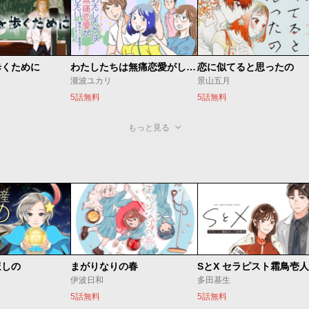
歩くために
わたしたちは無痛恋愛がしたい 〜鍵垢女子と星屑男子とフェミおじさん〜
恋に似てると思ったの
瀧波ユカリ
景山五月
5話無料
5話無料
もっと見る
ほしの
まがりなりの春
伊波日和
多田基生
5話無料
5話無料