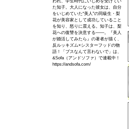
われ、学生時代にいじめを受けてい
た知子。大人になった彼女は、自分
をいじめていた“美人”の同級生・梨
花が美容家として成功していること
を知り、怒りに震える。知子は、梨
花への復讐を決意する――。『美人
が婚活してみたら』の著者が描く、
反ルッキズム×シスターフッドの物
語！「ブスなんて言わないで」は、
&Sofa（アンドソファ）で連載中！
https://andsofa.com/