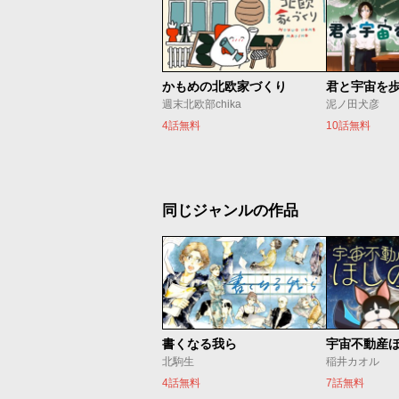
かもめの北欧家づくり
君と宇宙を
週末北欧部chika
泥ノ田犬彦
4話無料
10話無料
同じジャンルの作品
書くなる我ら
宇宙不動産
北駒生
稲井カオル
4話無料
7話無料