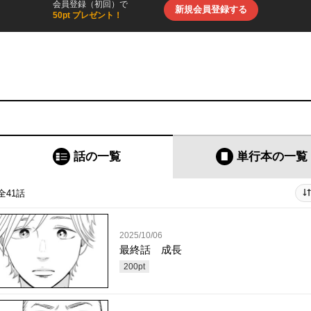
会員登録（初回）で
新規会員登録する
50pt プレゼント！
話の一覧
単行本
の一覧
全41話
2025/10/06
最終話 成長
200
pt