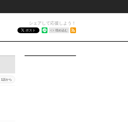
シェアして応援しよう！
RSSフィード
ポスト
埋め込む
1話から