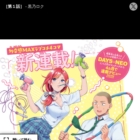
シ
［第１話］
黒乃ロク
ェ
ア
す
る