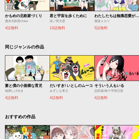
かもめの北欧家づくり
君と宇宙を歩くために
わたしたちは無痛恋愛がしたい 〜鍵垢女子と星屑男子とフェミおじさん〜
週末北欧部chika
泥ノ田犬彦
瀧波ユカリ
4話無料
10話無料
5話無料
同じジャンルの作品
妻と僕の小規模な育児
だいすき! いとしのムーコ
そういう人もいる
福満しげゆき
みずしな孝之
品田遊/南十字明日菜
4話無料
4話無料
4話無料
おすすめの作品