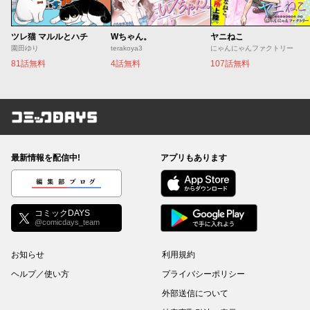
ツレ猫 マルルとハチ
Wちゃん。
ヤニねこ
園田ゆり
terakoya3
にゃんにゃんファクトリー
81話無料
4話無料
107話無料
コミックDAYS
最新情報を配信中!
アプリもあります
編集部ブログ
コミックDAYS
@comicdays_team
お知らせ
利用規約
ヘルプ／使い方
プライバシーポリシー
外部送信について