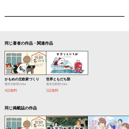
同じ著者の作品・関連作品
かもめの北欧家づくり
世界ともだち部
週末北欧部chika
週末北欧部chika
4話無料
1話無料
同じ掲載誌の作品