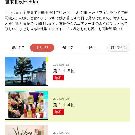
週末北欧部chika
「いつか」を夢見て行動を続けていたら、ついに叶った「フィンランドで寿
司職人」の夢。首都ヘルシンキで働き暮らす毎日で見つけたもの、考えたこ
とを写真と日記でお届けします。友達からのエアメールのように受けとって
ほしい、ひとり立ちin北欧エッセイ！ 『世界ともだち部』も同時連載中！
166 - 117
116 - 67
66 - 17
16 - 1
1話から
2024/08/12
第１１５回
無料
2024/08/05
第１１４回
無料
2024/07/29