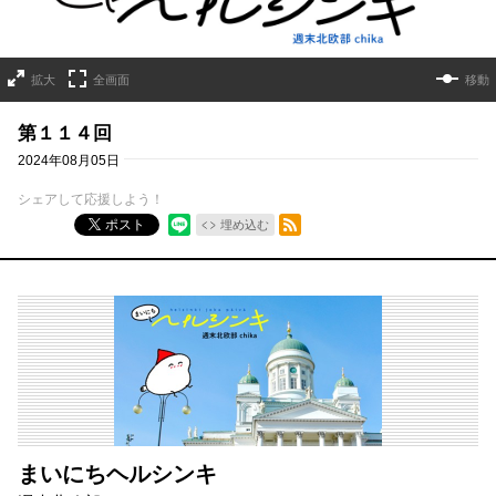
拡大
全画面
移動
第１１４回
2024年08月05日
シェアして応援しよう！
RSSフィード
ポスト
埋め込む
まいにちヘルシンキ