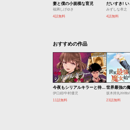
妻と僕の小規模な育児
だいすき! 
福満しげゆき
みずしな孝之
4話無料
4話無料
おすすめの作品
今夜もシリアルキラーと待ち合わせ
伊口紺/中村優児
坂木持丸/riritt
11話無料
23話無料