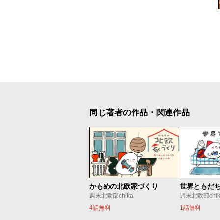
同じ著者の作品・関連作品
かもめの北欧家づくり
世界ともだ
週末北欧部chika
週末北欧部chik
4話無料
1話無料