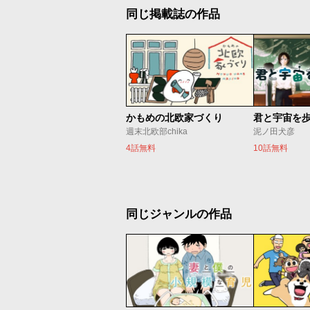
同じ掲載誌の作品
かもめの北欧家づくり
君と宇宙を
週末北欧部chika
泥ノ田犬彦
4話無料
10話無料
同じジャンルの作品