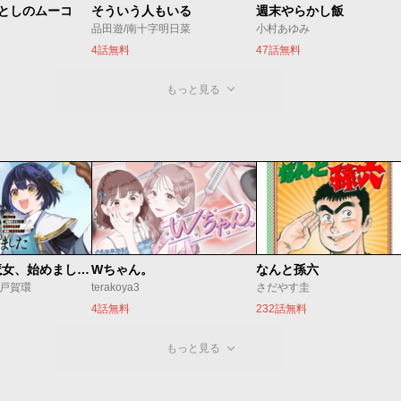
いとしのムーコ
そういう人もいる
週末やらかし飯
品田遊/南十字明日菜
小村あゆみ
4話無料
47話無料
もっと見る
世界最強の魔女、始めました ～私だけ『攻略サイト』を見れる世界で自由に生きます～
Wちゃん。
なんと孫六
o/戸賀環
terakoya3
さだやす圭
4話無料
232話無料
もっと見る