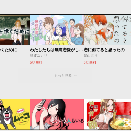
歩くために
わたしたちは無痛恋愛がしたい 〜鍵垢女子と星屑男子とフェミおじさん〜
恋に似てると思ったの
瀧波ユカリ
景山五月
5話無料
5話無料
もっと見る