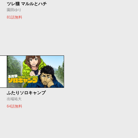
ツレ猫 マルルとハチ
園田ゆり
81話無料
ふたりソロキャンプ
出端祐大
64話無料