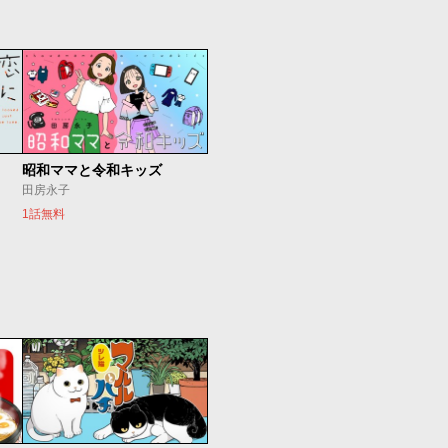
昭和ママと令和キッズ
田房永子
1話無料