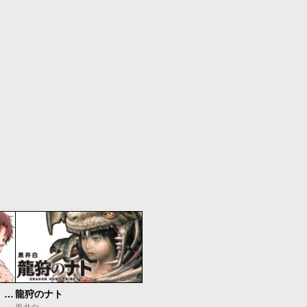
最強出戻り中年冒険者は、今さら命なんてかけたくない
龍狩のナト