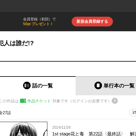
会員登録（初回）で
新規会員登録する
50pt プレゼント！
真犯人は誰だ!?
話の一覧
単行本
の一覧
この作品は
作品チケット
対象です（ログインが必要です）
全27話
2024/11/26
1st stage花と毒 第22話〈最終話〉 