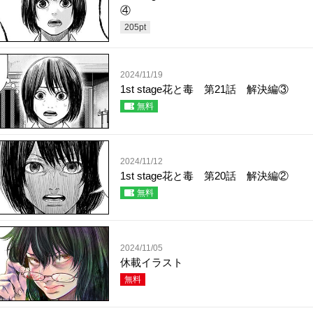
④
205
pt
2024/11/19
1st stage花と毒 第21話 解決編③
無料
2024/11/12
1st stage花と毒 第20話 解決編②
無料
2024/11/05
休載イラスト
無料