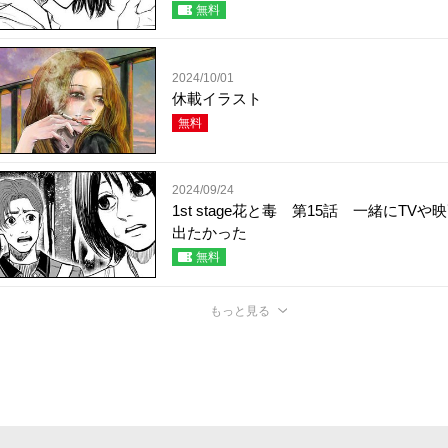
無料
2024/10/01
休載イラスト
無料
2024/09/24
1st stage花と毒 第15話 一緒にTVや
出たかった
無料
もっと見る