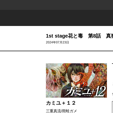
1st stage花と毒 第8話 
2024年07月23日
カミユ＋１２
三重真流
/
雨蛙ガメ