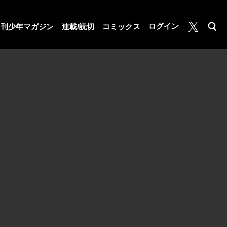
月マガ基地
ログイン
月刊少年マガジン
連載/読切
コミックス
検索
公式X