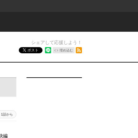
シェアして応援しよう！
RSSフィード
ポスト
埋め込む
1話から
解決編