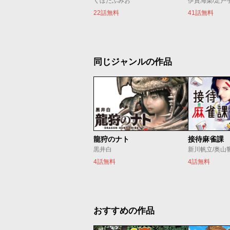
くぼたふみお
伊賀海栗/足戸
22話無料
41話無料
同じジャンルの作品
龍狩のナト
接待麻雀課
黒井白
新川帆立/奥山
4話無料
4話無料
おすすめの作品