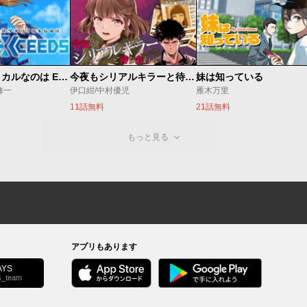
魔法少女リリカルなのは EXCEEDS
今夜もシリアルキラーと待ち合わせ
妹は知っている
修一
伊口紺/中村優児
雁木万里
11話無料
21話無料
もっと見る
アプリもあります
YS
s_team