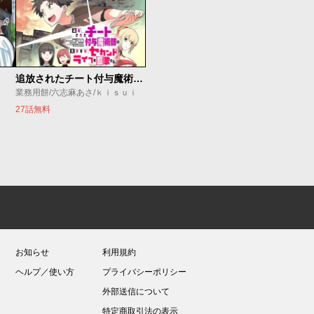
追放されたチート付与魔術師は気ままなセカンドライフを謳歌する。 ～俺は武器だけじゃなく、あらゆるものに『強化ポイント』を付与できるし、俺の意思でいつでも効果を解除できるけど、残った人たち大丈夫？～
業務用餅/六志麻あさ/ｋｉｓｕｉ
27話無料
お知らせ
利用規約
ヘルプ／使い方
プライバシーポリシー
外部送信について
特定商取引法の表示