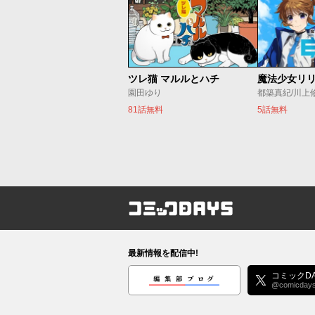
ツレ猫 マルルとハチ
園田ゆり
都築真紀/川上
81話無料
5話無料
コミックDAYS
最新情報を配信中!
編集部ブログ
コミックDA
@comicday