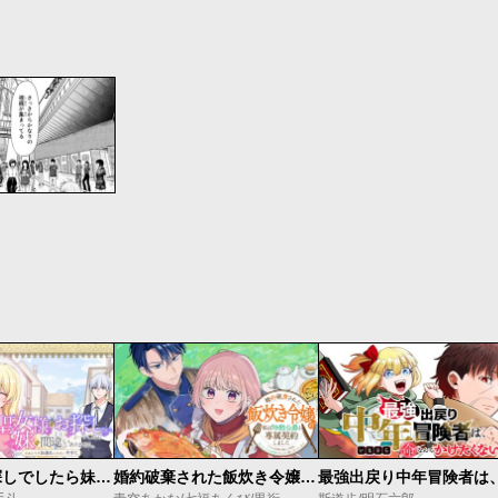
聖女様をお探しでしたら妹で間違いありません。さあどうぞお連れください、今すぐ。
婚約破棄された飯炊き令嬢の私は冷酷公爵と専属契約しました～ですが胃袋を掴んだ結果、冷たかった公爵様がどんどん優しくなっています～