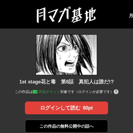
1st stage花と毒 第8話 真犯人は誰だ!?
この作品は
作品チケット
対象です（ログインが必要です）
80pt
ログインして読む
この作品の
無料公開中の話へ