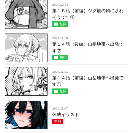
2024/12/05
第１５話（前編）ジグ族の婿にされ
そうです①
無料
2024/11/28
第１４話（後編）山岳地帯へ出発で
す②
無料
2024/11/21
第１４話（前編）山岳地帯へ出発で
す①
無料
2024/11/07
休載イラスト
無料