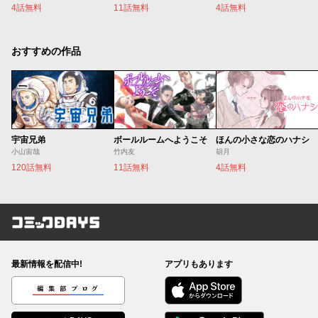
4話無料
11話無料
4話無料
おすすめの作品
宇宙兄弟
ボールルームへようこそ
ほんの小さな恋のハナシ
小山宙哉
竹内友
胡月
120話無料
11話無料
4話無料
コミックDAYS
最新情報を配信中!
アプリもあります
編集部ブログ