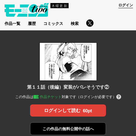
ログイン
木曜更新
作品一覧
履歴
コミックス
検索
第１１話（後編）変装がバレそうです②
この作品は
作品チケット
対象です（ログインが必要です）
ログインして読む
60pt
この作品の
無料公開中の話へ