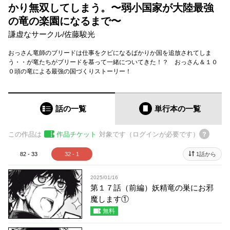
かり無双してしまう。〜弱小国家が大陸最強
の竜の楽園になるまで〜
謙虚なサークル
/
佐藤駿光
おっさん竜師のブリードは仕事をクビになるばかりか国を追放されてしま
う・・が竜たちがブリードを慕って一緒についてきた！？ おっさん＆１０
０頭の竜による最強の国づくりストーリー！
話の一覧
単行本
の一覧
この作品は
作品チケット
対象です（ログインが必要です）
82 - 33
32 - 1
1話から
2025/01/16
第１７話（前編）妖精竜の巣にお邪
魔します①
無料