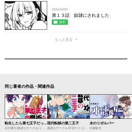
2024/10/31
第１３話 奴隷にされました
無料
もっと見る
同じ著者の作品・関連作品
転生したら第七王子だったので、気ままに魔術を極めます
現代転移の第二王子
水のリボルバー
石沢庸介/謙虚なサークル/メル。
謙虚なサークル/天宮ケイリ/メル。
佐藤駿光