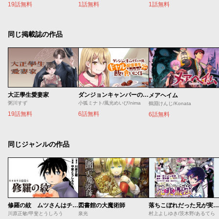
19話無料
1話無料
1話無料
同じ掲載誌の作品
大正學生愛妻家
ダンジョンキャンパーの俺、ギャル配信者を助けたらバズった上に毎日ギャルが飯を食いにくる
メアヘイム
粥川すず
小狐ミナト/風光めいび/nima
鶴淵けんじ/Konata
19話無料
6話無料
6話無料
同じジャンルの作品
修羅の紋 ムツさんはチョー強い？！
図書館の大魔術師
落ちこぼれだった兄が実は最強 ～史上最強の勇者は転生し、学園で無自覚に無双する～
川原正敏/甲斐とうしろう
泉光
村上よしゆき/茨木野/あるてら