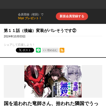
会員登録（初回）で
新規会員登録する
50pt プレゼント！
第１１話（後編）変装がバレそうです②
2024年10月03日
シェアして応援しよう！
RSSフィード
ポスト
埋め込む
国を追われた竜師さん、拾われた隣国でうっ