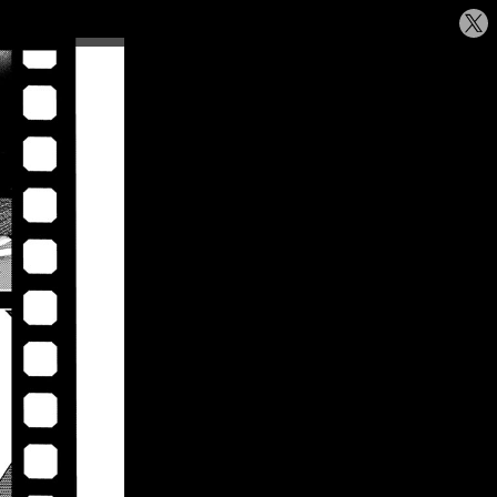
シ
ェ
ア
す
る