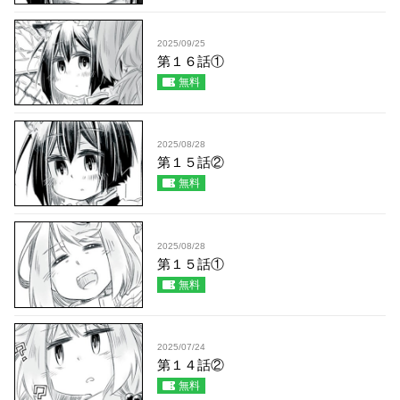
2025/09/25
第１６話①
無料
2025/08/28
第１５話②
無料
2025/08/28
第１５話①
無料
2025/07/24
第１４話②
無料