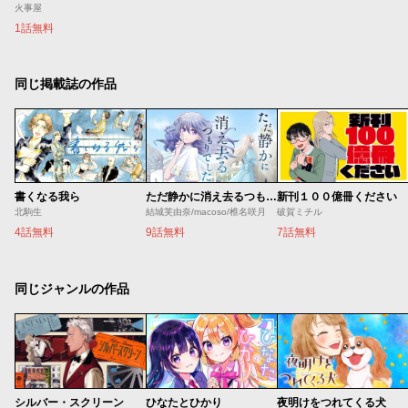
火事屋
1話無料
同じ掲載誌の作品
書くなる我ら
ただ静かに消え去るつもりでした
新刊１００億冊ください
北駒生
結城芙由奈/macoso/椎名咲月
破賀ミチル
4話無料
9話無料
7話無料
同じジャンルの作品
シルバー・スクリーン
ひなたとひかり
夜明けをつれてくる犬