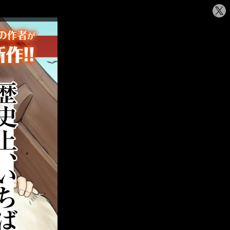
シ
ェ
ア
す
る