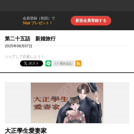
会員登録（初回）で
新規会員登録する
50pt プレゼント！
第二十五話 新婚旅行
2025年08月07日
シェアして応援しよう！
RSSフィード
ポスト
埋め込む
大正學生愛妻家