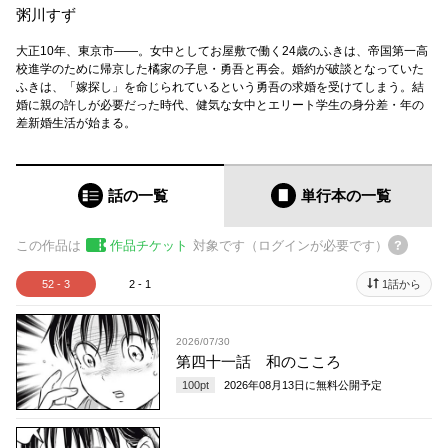
粥川すず
大正10年、東京市――。女中としてお屋敷で働く24歳のふきは、帝国第一高
校進学のために帰京した橘家の子息・勇吾と再会。婚約が破談となっていた
ふきは、「嫁探し」を命じられているという勇吾の求婚を受けてしまう。結
婚に親の許しが必要だった時代、健気な女中とエリート学生の身分差・年の
差新婚生活が始まる。
話の一覧
単行本
の一覧
この作品は
作品チケット
対象です（ログインが必要です）
52 - 3
2 - 1
1話から
2026/07/30
第四十一話 和のこころ
100
pt
2026年08月13日
に無料公開予定