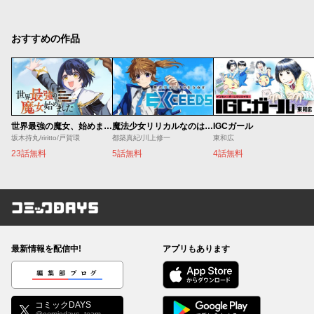
おすすめの作品
世界最強の魔女、始めました ～私だけ『攻略サイト』を見れる世界で自由に生きます～
魔法少女リリカルなのは EXCEEDS
IGCガール
坂木持丸/riritto/戸賀環
都築真紀/川上修一
東和広
23話無料
5話無料
4話無料
コミックDAYS
最新情報を配信中!
アプリもあります
編集部ブログ
コミックDAYS
@comicdays_team