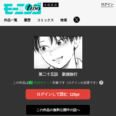
ログイン
木曜更新
作品一覧
履歴
コミックス
検索
第二十五話 新婚旅行
この作品は
作品チケット
対象です（ログインが必要です）
ログインして読む
120pt
この作品の
無料公開中の話へ