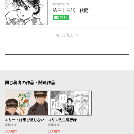
2026/01/15
第三十三話 秋雨
無料
もっと見る
同じ著者の作品・関連作品
エリートは學び足りない
コリン先生随行録
粥川すず
粥川すず
1話無料
1話無料