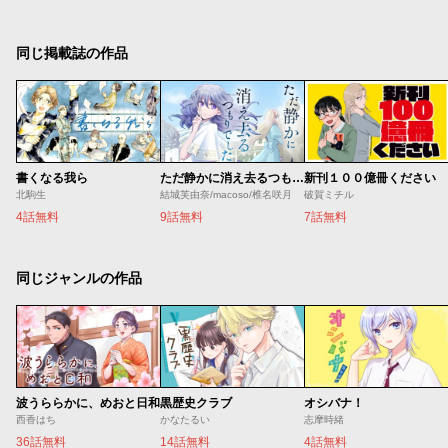
同じ掲載誌の作品
書くなる我ら
ただ静かに消え去るつもりでした
新刊１００億冊ください
北駒生
結城芙由奈/macoso/椎名咲月
破賀ミチル
4話無料
9話無料
7話無料
同じジャンルの作品
波うららかに、めおと日和
黒歴史クラブ
オシバナ！
西香はち
かなたるい
志摩時緒
36話無料
14話無料
4話無料