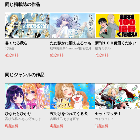
同じ掲載誌の作品
書くなる我ら
ただ静かに消え去るつもりでした
新刊１００億冊ください
北駒生
結城芙由奈/macoso/椎名咲月
破賀ミチル
4話無料
9話無料
7話無料
同じジャンルの作品
ひなたとひかり
夜明けをつれてくる犬
セットマッチ！
高杉六花/べあろ/万冬しま
吉田桃子/あまぎ夏芽
カトウコトノ
8話無料
4話無料
1話無料