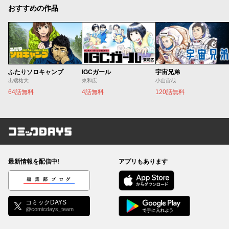
おすすめの作品
ふたりソロキャンプ
IGCガール
宇宙兄弟
出端祐大
東和広
小山宙哉
64話無料
4話無料
120話無料
コミックDAYS
最新情報を配信中!
アプリもあります
編集部ブログ
コミックDAYS
@comicdays_team