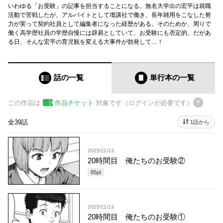
いわゆる「お受験」の記事を担当することになる。無名大学出の宏平は就職
活動で苦戦したが、アルバイトとして壇講社で働き、長年雑用をこなした努
力が実って契約社員として編集者になった経歴がある。そのためか、周りで
働く高学歴社員の学歴自慢には辟易としていて、お受験にも否定的。だがあ
る日、そんな宏平の育児観を変える大事件が勃発して…！
話の一覧
単行本
の一覧
この作品は
作品チケット
対象です（ログインが必要です）
全39話
1話から
2025/11/13
20時間目 俺たちのお受験②
85
pt
2025/11/13
20時間目 俺たちのお受験①