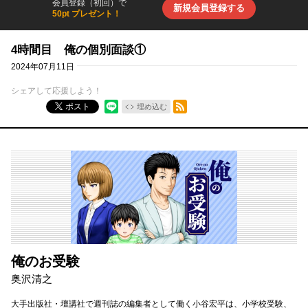
会員登録（初回）で
新規会員登録する
50pt プレゼント！
4時間目 俺の個別面談①
2024年07月11日
シェアして応援しよう！
RSSフィード
ポスト
埋め込む
俺のお受験
奥沢清之
大手出版社・壇講社で週刊誌の編集者として働く小谷宏平は、小学校受験、