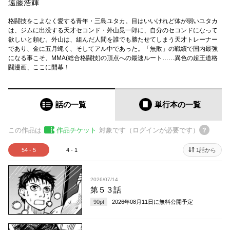
遠藤浩輝
格闘技をこよなく愛する青年・三島ユタカ。目はいいけれど体が弱いユタカ
は、ジムに出没する天才セコンド・外山晃一郎に、自分のセコンドになって
欲しいと頼む。外山は、組んだ人間を誰でも勝たせてしまう天才トレーナー
であり、金に五月蠅く、そしてアル中であった。「無敗」の戦績で国内最強
になる事こそ、MMA(総合格闘技)の頂点への最速ルート……異色の超王道格
闘漫画、ここに開幕！
話の一覧
単行本
の一覧
この作品は
作品チケット
対象です（ログインが必要です）
54 - 5
4 - 1
1話から
2026/07/14
第５３話
90
pt
2026年08月11日
に無料公開予定