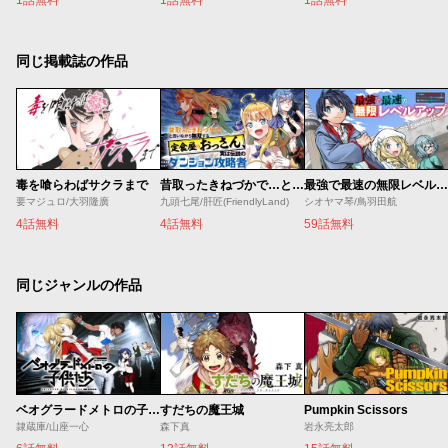
同じ掲載誌の作品
毒を喰らわばサクラまで
昔取ったきねづかで…と言いながら無双する定食屋のおっさん、実は伝説のダンジョン攻略者
最強で最速の無限レベルアップ ～スキル【経験値１０００倍】と【レベルフリー】でレベル上限の枷が外れた俺は無双する～
要マジュロ/大羽隆廣
九頭七尾/肝匠(FriendlyLand)
シオヤマ琴/鳥羽田航
4話無料
4話無料
59話無料
同じジャンルの作品
ベオグラードメトロの子供たち
すだちの魔王城
Pumpkin Scissors
隷蔵庫/山座一心
森下真
岩永亮太郎