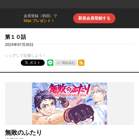
会員登録（初回）で
新規会員登録する
50pt プレゼント！
第１０話
2024年07月30日
シェアして応援しよう！
RSSフィード
ポスト
埋め込む
無敗のふたり