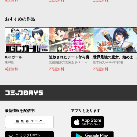
6話無料
13話無料
15話無料
おすすめの作品
IGCガール
追放されたチート付与魔術師は気ままなセカンドライフを謳歌する。 ～俺は武器だけじゃなく、あらゆるものに『強化ポイント』を付与できるし、俺の意思でいつでも効果を解除できるけど、残った人たち大丈夫？～
世界最強の魔女、始めました ～私だけ『攻略サイト』を見れる世界で自由に生きます～
東和広
業務用餅/六志麻あさ/ｋｉｓｕｉ
坂木持丸/riritto/戸賀環
4話無料
27話無料
23話無料
コミックDAYS
最新情報を配信中!
アプリもあります
編集部ブログ
コミックDAYS