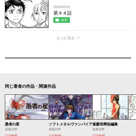
2026/02/10
第４４話
無料
もっと見る
同じ著者の作品・関連作品
愚者の星
ソフトメタルヴァンパイア
遠藤浩輝短編集
遠藤浩輝
遠藤浩輝
遠藤浩輝
1話無料
1話無料
1話無料