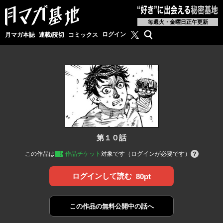
毎週火・金曜日正午更新
月マガ基地公式X
検索
ログイン
月マガ本誌
連載/読切
コミックス
第１０話
この作品は
作品チケット
対象です（ログインが必要です）
ログインして読む
80pt
この作品の
無料公開中の話へ