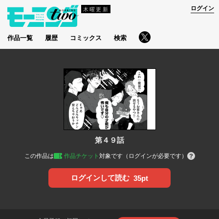
ログイン
木曜更新
作品一覧
履歴
コミックス
検索
第４９話
この作品は
作品チケット
対象です（ログインが必要です）
ログインして読む
35pt