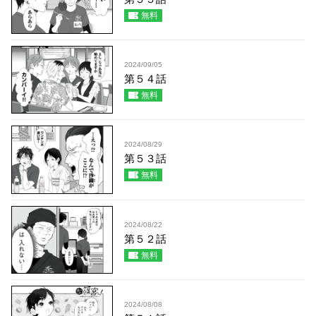
無料
2024/09/05
第５４話
無料
2024/08/29
第５３話
無料
2024/08/22
第５２話
無料
2024/08/08