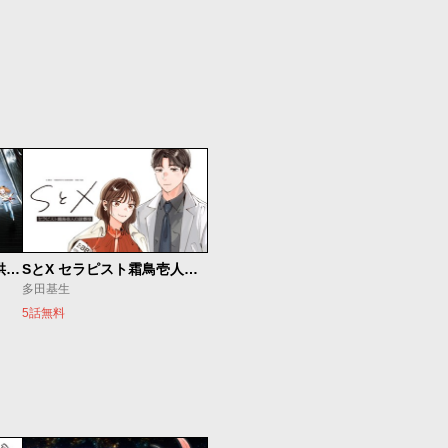
ベオグラードメトロの子供たち
SとX セラピスト霜鳥壱人の診察室
多田基生
5話無料