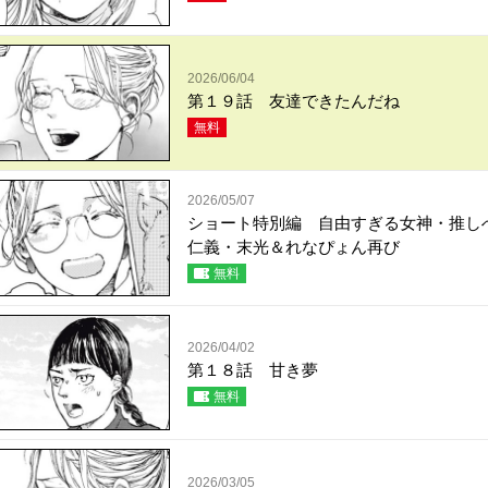
2026/06/04
第１９話 友達できたんだね
無料
2026/05/07
ショート特別編 自由すぎる女神・推し
仁義・末光＆れなぴょん再び
無料
2026/04/02
第１８話 甘き夢
無料
2026/03/05