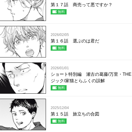
第１７話 商売って悪ですか？
無料
2026/02/05
第１６話 選ぶのは君だ
無料
2026/01/01
ショート特別編 瀬古の葛藤/万里・TH
ジック/家猫とらふくの誤解
無料
2025/12/04
第１５話 旅立ちの合図
無料