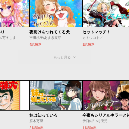
かり
夜明けをつれてくる犬
セットマッチ！
ろ/万冬しま
吉田桃子/あまぎ夏芽
カトウコトノ
4話無料
1話無料
もっと見る
妹は知っている
雁木万里
伊口紺/中村優児
21話無料
11話無料