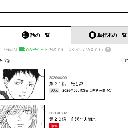
話の一覧
単行本
の一覧
この作品は
作品チケット
対象です（ログインが必要です）
全27話
2026/08/06
第２１話 光と鋏
90
pt
2026年09月03日
に無料公開予定
2026/07/02
第２０話 血湧き肉踊れ
無料