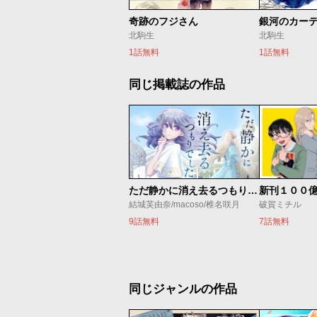
奇跡のフジさん
銀河のカー
北駒生
北駒生
1話無料
1話無料
同じ掲載誌の作品
ただ静かに消え去るつもりでした
新刊１００
結城芙由奈/macoso/椎名咲月
破賀ミチル
9話無料
7話無料
同じジャンルの作品