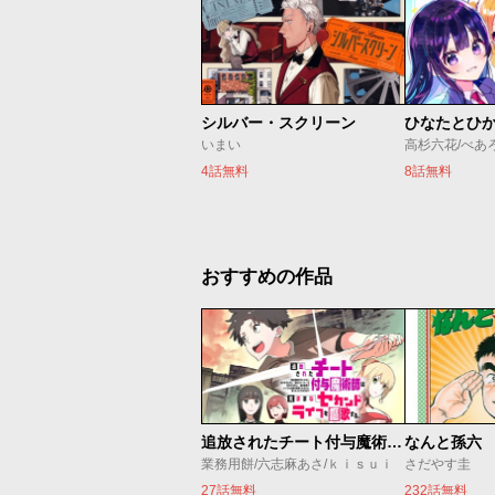
シルバー・スクリーン
ひなたとひ
いまい
高杉六花/べあ
4話無料
8話無料
おすすめの作品
追放されたチート付与魔術師は気ままなセカンドライフを謳歌する。 ～俺は武器だけじゃなく、あらゆるものに『強化ポイント』を付与できるし、俺の意思でいつでも効果を解除できるけど、残った人たち大丈夫？～
なんと孫六
業務用餅/六志麻あさ/ｋｉｓｕｉ
さだやす圭
27話無料
232話無料