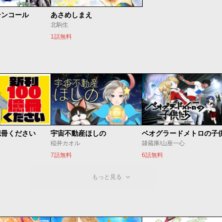
テンコール
あさめしまえ
北駒生
1話無料
億冊ください
宇宙不動産ほしの
稲井カオル
隷蔵庫/山座一心
7話無料
6話無料
もっと見る