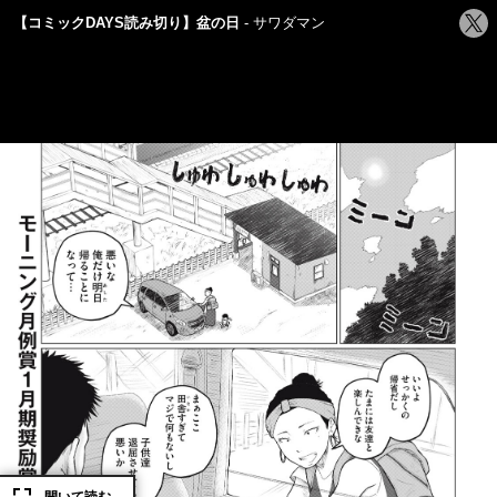
シ
【コミックDAYS読み切り】盆の日
サワダマン
ェ
ア
す
る