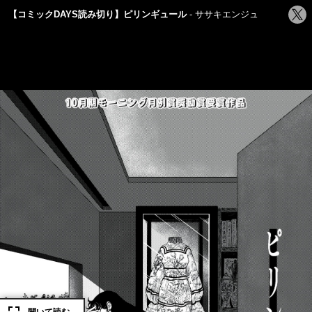
シ
【コミックDAYS読み切り】ピリンギュール
ササキエンジュ
ェ
ア
す
る