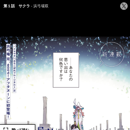
シ
第１話 サクラ
浜弓場双
ェ
ア
す
る