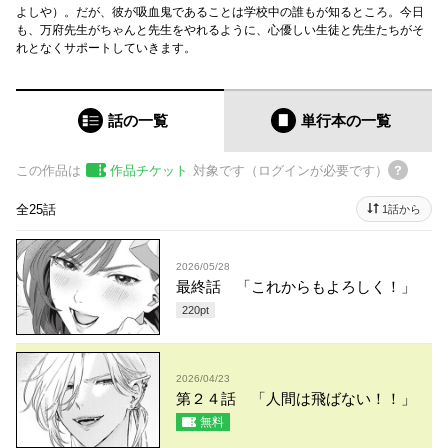
よしや）。だが、彼が吸血鬼であることは学校中の誰もが知るところ。今日
も、万府先生がちゃんと先生をやれるように、心優しい生徒と先生たちがそ
れとなくサポートしていきます。
話の一覧
単行本
の一覧
この作品は
作品チケット
対象です（ログインが必要です）
全25話
1話から
2026/05/28
最終話 「これからもよろしく！」
220
pt
2026/04/23
第２４話 「人間は飛ばない！！」
無料