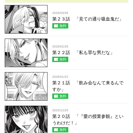
2026/03/26
第２３話 「見ての通り吸血鬼だ」
無料
2026/02/26
第２２話 「私も罪な男だな」
無料
2026/01/22
第２１話 「飲み会なんて来るんで
すか」
無料
2025/12/25
第２０話 「『愛の授業参観』とい
うわけだ！」
無料