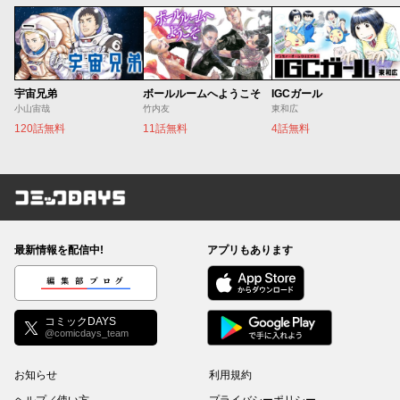
宇宙兄弟
ボールルームへようこそ
IGCガール
小山宙哉
竹内友
東和広
120話無料
11話無料
4話無料
コミックDAYS
最新情報を配信中!
アプリもあります
編集部ブログ
コミックDAYS
@comicdays_team
お知らせ
利用規約
ヘルプ／使い方
プライバシーポリシー