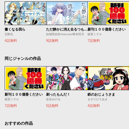
書くなる我ら
ただ静かに消え去るつもりでした
新刊１００億冊ください
北駒生
結城芙由奈/macoso/椎名咲月
破賀ミチル
4話無料
9話無料
7話無料
同じジャンルの作品
新刊１００億冊ください
刷ったもんだ！
鉄のおじょうさま
破賀ミチル
染谷みのる
まがりひろあき
7話無料
5話無料
4話無料
おすすめの作品