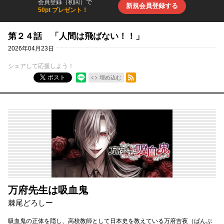
会員登録（初回）で
新規会員登録する
50pt プレゼント！
第２４話 「人間は飛ばない！！」
2026年04月23日
シェアして応援しよう！
RSSフィード
ポスト
埋め込む
万府先生は吸血鬼
棘尾どろしー
吸血鬼の正体を隠し、高校教師として日本史を教えている万府吉夜（ばんぷ