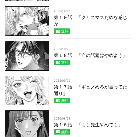
2025/11/27
第１９話 「クリスマスだめな感じ
か」
無料
2025/10/23
第１８話 「血の話題はやめよう」
無料
2025/09/25
第１７話 「ギュノめろが言ってた
通り」
無料
2025/08/28
第１６話 「もし先生やめても」
無料