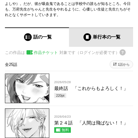
よしや）。だが、彼が吸血鬼であることは学校中の誰もが知るところ。今日
も、万府先生がちゃんと先生をやれるように、心優しい生徒と先生たちがそ
れとなくサポートしていきます。
話の一覧
単行本
の一覧
この作品は
作品チケット
対象です（ログインが必要です）
全25話
1話から
2026/05/28
最終話 「これからもよろしく！」
220
pt
2026/04/23
第２４話 「人間は飛ばない！！」
無料