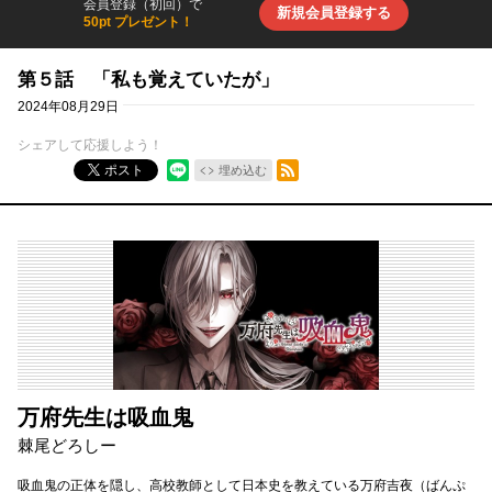
会員登録（初回）で
新規会員登録する
50pt プレゼント！
第５話 「私も覚えていたが」
2024年08月29日
シェアして応援しよう！
RSSフィード
ポスト
埋め込む
万府先生は吸血鬼
棘尾どろしー
吸血鬼の正体を隠し、高校教師として日本史を教えている万府吉夜（ばんぷ