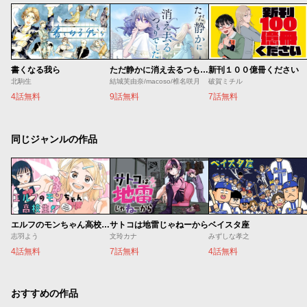
書くなる我ら
ただ静かに消え去るつもりでした
新刊１００億冊ください
北駒生
結城芙由奈/macoso/椎名咲月
破賀ミチル
4話無料
9話無料
7話無料
同じジャンルの作品
エルフのモンちゃん高校生!!
サトコは地雷じゃねーから
ベイスタ座
志羽よう
文玲カナ
みずしな孝之
4話無料
7話無料
4話無料
おすすめの作品