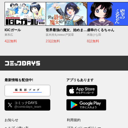
IGCガール
世界最強の魔女、始めました ～私だけ『攻略サイト』を見れる世界で自由に生きます～
虐幸のくるちゃん
東和広
坂木持丸/riritto/戸賀環
木陰ひな田
4話無料
23話無料
8話無料
コミックDAYS
最新情報を配信中!
アプリもあります
編集部ブログ
コミックDAYS
@comicdays_team
お知らせ
利用規約
ヘルプ／使い方
プライバシーポリシー