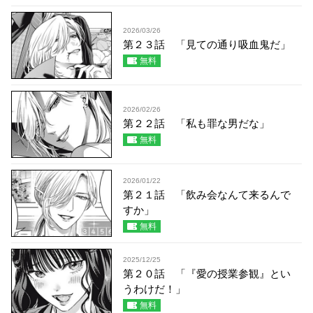
2026/03/26
第２３話 「見ての通り吸血鬼だ」
無料
2026/02/26
第２２話 「私も罪な男だな」
無料
2026/01/22
第２１話 「飲み会なんて来るんで
すか」
無料
2025/12/25
第２０話 「『愛の授業参観』とい
うわけだ！」
無料