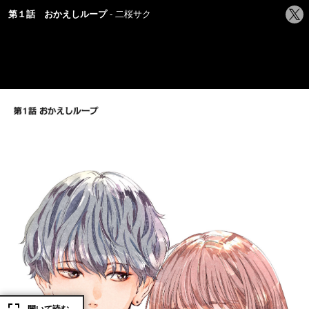
シ
第１話 おかえしループ
二桜サク
ェ
ア
す
る