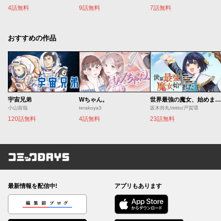
4話無料
9話無料
7話無料
おすすめの作品
宇宙兄弟
Wちゃん。
世界最強の魔女、始めました ～私だけ『攻略サイト』を見れる世界で自由に生きます～
小山宙哉
terakoya3
坂木持丸/riritto/戸賀環
120話無料
4話無料
23話無料
コミックDAYS
最新情報を配信中!
アプリもあります
編集部ブログ