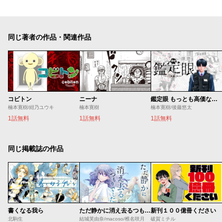
同じ著者の作品・関連作品
コビトン
ニーナ
鑑定眼 もっとも高価な死に方
楠本寛樹/紺乃ユウキ
楠本寛樹
楠本寛樹/後藤悠太
1話無料
1話無料
1話無料
同じ掲載誌の作品
書くなる我ら
ただ静かに消え去るつもりでした
新刊１００億冊ください
北駒生
結城芙由奈/macoso/椎名咲月
破賀ミチル