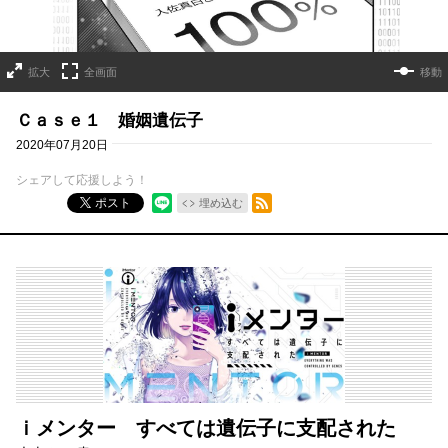
拡大
全画面
移動
Ｃａｓｅ１ 婚姻遺伝子
2020年07月20日
シェアして応援しよう！
RSSフィード
ポスト
埋め込む
ｉメンター すべては遺伝子に支配された