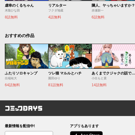
虐幸のくるちゃん
リアルター
隣人、ヤっちゃいますか？
木陰ひな田
フクダ地蔵
赤瀬新一
8話無料
4話無料
6話無料
おすすめの作品
ふたりソロキャンプ
ツレ猫 マルルとハチ
あくまでクジャクの話です。
出端祐大
園田ゆり
小出もと貴
64話無料
81話無料
14話無料
コミックDAYS
最新情報を配信中!
アプリもあります
編集部ブログ