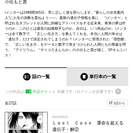
小出もと貴
iメンターは24時間365日、常に正しく道を照らします。“暮らしの水先案内
人”に人生の決断を委ねよう――。最新の遺伝子情報を基に、「iメンター」と
呼ばれるタブレットが人間に的確なアドバイスをする近未来。将来の夢は叶
うのか、このひとは最良の結婚相手なのか。自分は、いつ死ぬのか。iメンタ
ーは全て数字で、「正しい生き方」を教えてくれる。本当に人間の幸せは
「遺伝子」だけで決定されてしまうのか？ iメンターに管理された「理想郷」
で、「正しい生き方」をデータと数字で突きつけられた人間たちの尊厳を問
う。『アイリウム』『サイコろまんちか』の小出もと貴が描く、SFオムニバ
ス！
話の一覧
単行本
の一覧
この作品は
作品チケット
対象です（ログインが必要です）
全27話
1話から
2021/05/21
Ｌａｓｔ Ｃａｓｅ 運命を超える
遺伝子・解②