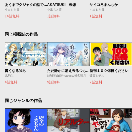
あくまでクジャクの話です。
AKATSUKI 朱憑
サイコろまんちか
小出もと貴
小出もと貴
小出もと貴
14話無料
1話無料
1話無料
同じ掲載誌の作品
書くなる我ら
ただ静かに消え去るつもりでした
新刊１００億冊ください
北駒生
結城芙由奈/macoso/椎名咲月
破賀ミチル
4話無料
9話無料
7話無料
同じジャンルの作品