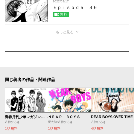
2022/03/17
Ｅｐｉｓｏｄｅ ３６
無料
もっと見る
同じ著者の作品・関連作品
ＮＥＡＲ ＢＯＹＳ
DEAR BOYS OVER TIME
青春月刊少年マガジン～八神デビュー秘話～
櫻太助/八神ひろき
八神ひろき
八神ひろき
1話無料
4話無料
1話無料