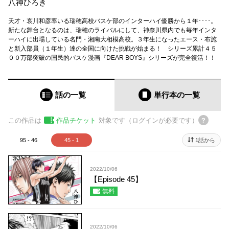
八神ひろき
天才・哀川和彦率いる瑞穂高校バスケ部のインターハイ優勝から１年････。
新たな舞台となるのは、瑞穂のライバルにして、神奈川県内でも毎年インタ
ーハイに出場している名門・湘南大相模高校。３年生になったエース・布施
と新入部員（１年生）達の全国に向けた挑戦が始まる！ シリーズ累計４５
００万部突破の国民的バスケ漫画『DEAR BOYS』シリーズが完全復活！！
話の一覧
単行本
の一覧
この作品は
作品チケット
対象です（ログインが必要です）
95 - 46
45 - 1
1話から
2022/10/06
【Episode 45】
無料
2022/10/06