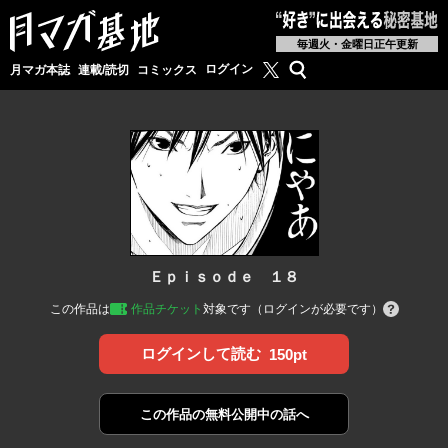
毎週火・金曜日正午更新
月マガ基地公式X
検索
ログイン
月マガ本誌
連載/読切
コミックス
Ｅｐｉｓｏｄｅ １８
この作品は
作品チケット
対象です（ログインが必要です）
ログインして読む
150pt
この作品の
無料公開中の話へ