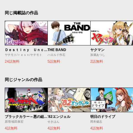
同じ掲載誌の作品
Ｄｅｓｔｉｎｙ Ｕｎｃｈａｉｎ Ｏｎｌｉｎｅ 吸血鬼少女となって、やがて『赤の魔王』と呼ばれるようになりました
THE BAND
ヤクマン
ヤチモト/ｒｅｓｎ/ヤチモト
ハロルド作石
加瀬あつし
24話無料
5話無料
2話無料
同じジャンルの作品
ブラックカラー～悪の組織をマネジメント～
'82エンジェル
明日のドライブ
原理/福田泰宏
せきはん
岡本健志
4話無料
4話無料
4話無料