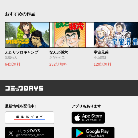
おすすめの作品
ふたりソロキャンプ
なんと孫六
宇宙兄弟
出端祐大
さだやす圭
小山宙哉
64話無料
232話無料
120話無料
コミックDAYS
最新情報を配信中!
アプリもあります
編集部ブログ
コミックDAYS
@comicdays_team