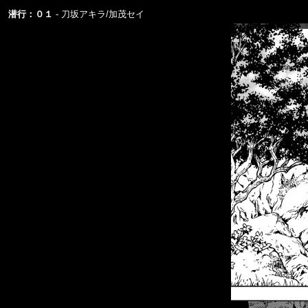
潜行：０１
刀坂アキラ/加茂セイ