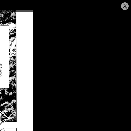
シ
ェ
ア
す
る