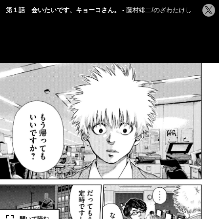
シ
第１話 会いたいです、キョーコさん。
藤村緋二/のざわたけし
ェ
ア
す
る