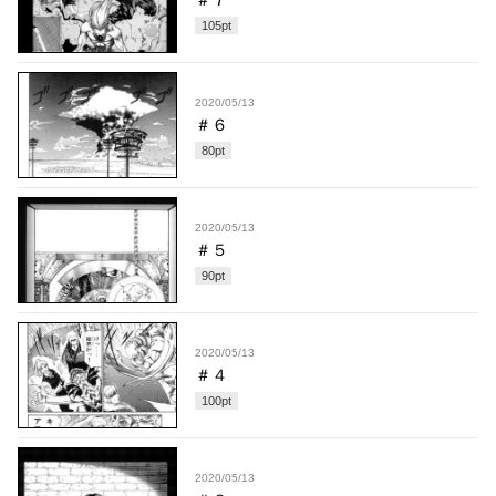
105
pt
2020/05/13
＃６
80
pt
2020/05/13
＃５
90
pt
2020/05/13
＃４
100
pt
2020/05/13