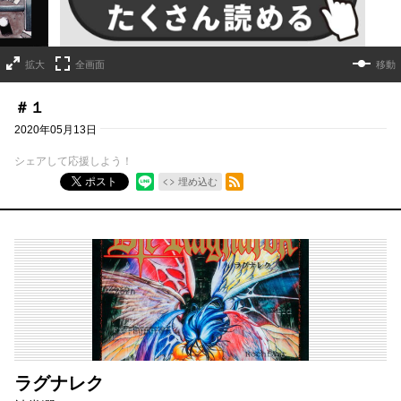
拡大
全画面
移動
＃１
2020年05月13日
シェアして応援しよう！
RSSフィード
ポスト
埋め込む
ラグナレク