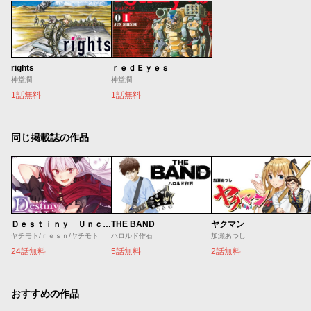
rights
ｒｅｄＥｙｅｓ
神堂潤
神堂潤
1話無料
1話無料
同じ掲載誌の作品
Ｄｅｓｔｉｎｙ Ｕｎｃｈａｉｎ Ｏｎｌｉｎｅ 吸血鬼少女となって、やがて『赤の魔王』と呼ばれるようになりました
THE BAND
ヤクマン
ヤチモト/ｒｅｓｎ/ヤチモト
ハロルド作石
加瀬あつし
24話無料
5話無料
2話無料
おすすめの作品