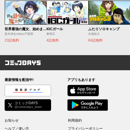
世界最強の魔女、始めました ～私だけ『攻略サイト』を見れる世界で自由に生きます～
IGCガール
ふたりソロキャンプ
坂木持丸/riritto/戸賀環
東和広
出端祐大
23話無料
4話無料
64話無料
コミックDAYS
最新情報を配信中!
アプリもあります
編集部ブログ
コミックDAYS
@comicdays_team
お知らせ
利用規約
ヘルプ／使い方
プライバシーポリシー