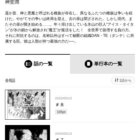
神堂潤
遥か昔、神と悪魔と呼ばれる種族が存在し、異なるふたつの種族は争いを続
けた。やがてその争いは終局を迎え、古の扉は閉ざされた。しかし現代、ま
たその扉が開き始める……。年々溶け出している氷山の巨人“アイス・タイタ
ン”が氷の鎖から解放され“魔王”が復活をした！ 全世界で急増する負の力。
それに対抗するのは、名称以外はすべて秘匿の組織DAN・TE（ダンテ）に所
属する臣。彼は人類が持つ最強の力だ──。
話の一覧
単行本
の一覧
全8話
1話から
2020/05/13
＃８
105
pt
2020/05/13
＃７