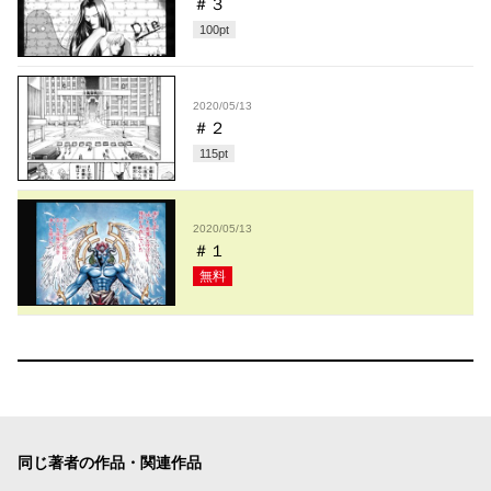
＃３
100
pt
2020/05/13
＃２
115
pt
2020/05/13
＃１
無料
同じ著者の作品・関連作品