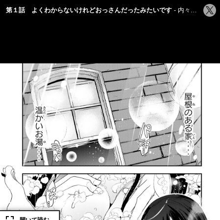
シ
第１話 よくわからないけれどおっさんだったみたいです
内々けやき/あし/カオミン
ェ
ア
す
る