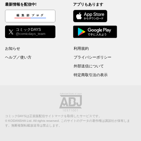
最新情報を配信中!
アプリもあります
編集部ブログ
コミックDAYS
@comicdays_team
お知らせ
利用規約
ヘルプ／使い方
プライバシーポリシー
外部送信について
特定商取引法の表示
コミックDAYSは正規版配信サイトマークを取得したサービスです。
©
KODANSHA Ltd.
All rights reserved. このサイトのデータの著作権は講談社が保有しま
す。無断複製転載放送等は禁止します。