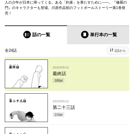
人の少年が日本に帰ってくる。ある「約束」を果たすために――。『修羅の
門』のキャラクターも登場。川原作品初のフットボールストーリー第1巻発
売！
話の一覧
単行本
の一覧
全24話
1話から
2020/05/13
最終話
180
pt
2020/05/13
第二十三話
210
pt