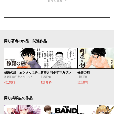
もっと見る
同じ著者の作品・関連作品
修羅の紋 ムツさんはチョー強い？！
青春月刊少年マガジン
修羅の刻
川原正敏/甲斐とうしろう
川原正敏
川原正敏
4話無料
1話無料
1話無料
同じ掲載誌の作品