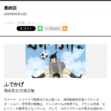
最終話
2020年05月13日
シェアして応援しよう！
RSSフィード
ポスト
埋め込む
ふでかげ
飛永宏之
/
川原正敏
ヴァーリ・トゥードで陸奥九十九と戦った、神武館南米王者イグナシオ・
ダ・シルバ。空手界の怪物は、フットボールの世界でも、ブラジル代表「セ
レソン」の救世主となっていた。そして、そのイグナシオが実力を認める一