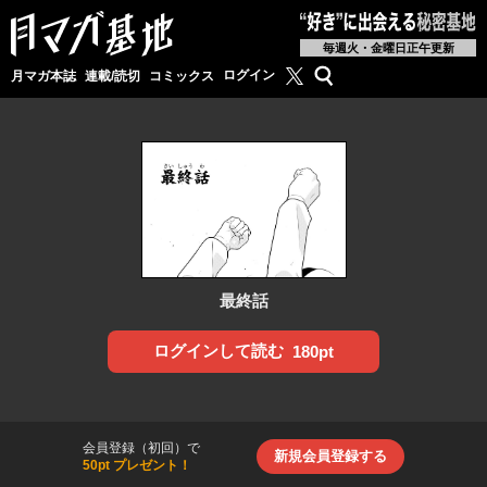
毎週火・金曜日正午更新
月マガ基地公式X
検索
ログイン
月マガ本誌
連載/読切
コミックス
最終話
ログインして読む
180pt
会員登録（初回）で
新規会員登録する
50pt プレゼント！