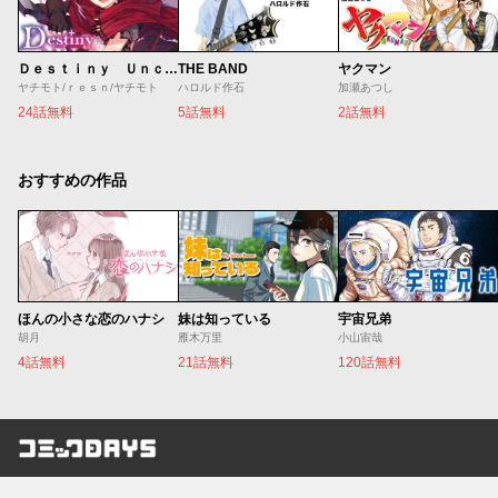
Ｄｅｓｔｉｎｙ Ｕｎｃｈａｉｎ Ｏｎｌｉｎｅ 吸血鬼少女となって、やがて『赤の魔王』と呼ばれるようになりました
THE BAND
ヤクマン
ヤチモト/ｒｅｓｎ/ヤチモト
ハロルド作石
加瀬あつし
24話無料
5話無料
2話無料
おすすめの作品
ほんの小さな恋のハナシ
妹は知っている
宇宙兄弟
胡月
雁木万里
小山宙哉
4話無料
21話無料
120話無料
コミックDAYS