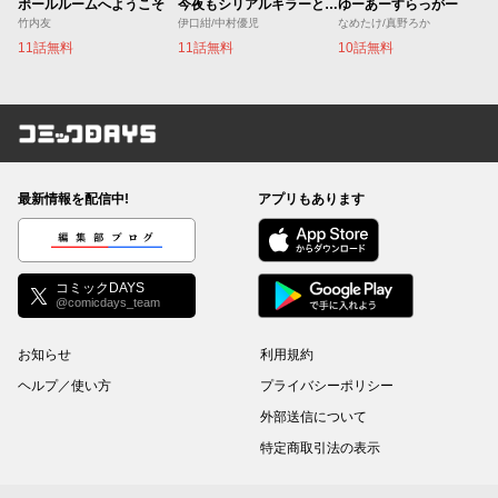
ボールルームへようこそ
今夜もシリアルキラーと待ち合わせ
ゆーあーすらっがー
竹内友
伊口紺/中村優児
なめたけ/真野ろか
11話無料
11話無料
10話無料
コミックDAYS
最新情報を配信中!
アプリもあります
編集部ブログ
コミックDAYS
@comicdays_team
お知らせ
利用規約
ヘルプ／使い方
プライバシーポリシー
外部送信について
特定商取引法の表示