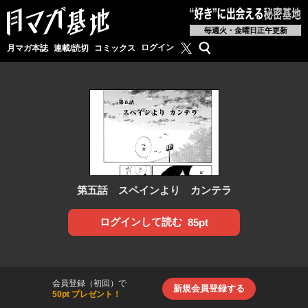
毎週火・金曜日正午更新
月マガ基地公式X
検索
ログイン
月マガ本誌
連載/読切
コミックス
第五話 スペインより カンテラ
ログインして読む
85pt
会員登録（初回）で
新規会員登録する
50pt プレゼント！