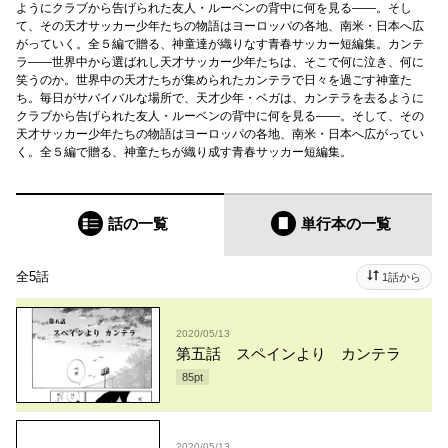
ようにクラブから告げられた友人・ルーベンの背中に何を見る――。そし
て、その天才サッカー少年たちの物語はヨーロッパの各地、南米・日本へ広
がっていく。全５編で贈る、神童達が織りなす青春サッカー短編集。カンテ
ラ――世界中から選ばれし天才サッカー少年たちは、そこで何に泣き、何に
笑うのか。世界中の天才たちが集められたカンテラで日々を過ごす神童た
ち。毎日がサバイバルな場所で、天才少年・ベガは、カンテラを去るように
クラブから告げられた友人・ルーベンの背中に何を見る――。そして、その
天才サッカー少年たちの物語はヨーロッパの各地、南米・日本へ広がってい
く。全５編で贈る、神童たちが織り成す青春サッカー短編集。
話の一覧
単行本
の一覧
全5話
1話から
2020/05/13
第五話 スペインより カンテラ
85
pt
2020/05/13