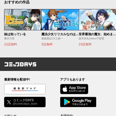
おすすめの作品
妹は知っている
魔法少女リリカルなのは EXCEEDS
世界最強の魔女、始めました ～私だけ『攻略サイト』を見れる世界で自由に生きます～
雁木万里
都築真紀/川上修一
坂木持丸/riritto/戸賀環
21話無料
5話無料
23話無料
コミックDAYS
最新情報を配信中!
アプリもあります
編集部ブログ
コミックDAYS
@comicdays_team
お知らせ
利用規約