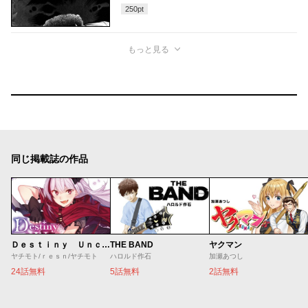
250
pt
もっと見る
同じ掲載誌の作品
Ｄｅｓｔｉｎｙ Ｕｎｃｈａｉｎ Ｏｎｌｉｎｅ 吸血鬼少女となって、やがて『赤の魔王』と呼ばれるようになりました
THE BAND
ヤクマン
ヤチモト/ｒｅｓｎ/ヤチモト
ハロルド作石
加瀬あつし
24話無料
5話無料
2話無料