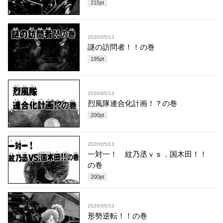
215
pt
2020/05/13
謎の訪問者！！の巻
195
pt
2020/05/13
烈風隊連合化計画！？の巻
200
pt
2020/05/13
一対一！ 紋乃丞ｖｓ．国木田！！
の巻
200
pt
2020/05/13
形勢逆転！！の巻