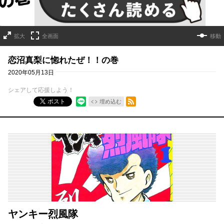
拡大
全画面
移動
恋沼真梨に惚れたぜ！！の巻
2020年05月13日
シェアして応援しよう！
RSSフィード
ポスト
埋め込む
ヤンキー烈風隊