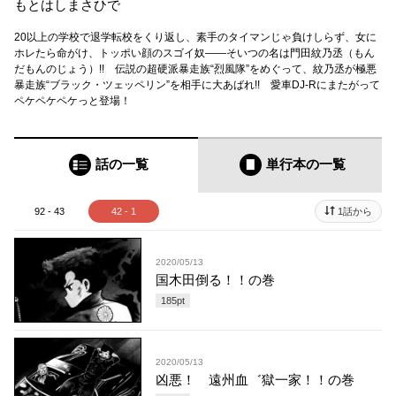
もとはしまさひで
20以上の学校で退学転校をくり返し、素手のタイマンじゃ負けしらず、女に
ホレたら命がけ、トッポい顔のスゴイ奴――そいつの名は門田紋乃丞（もん
だもんのじょう）!! 伝説の超硬派暴走族“烈風隊”をめぐって、紋乃丞が極悪
暴走族“ブラック・ツェッペリン”を相手に大あばれ!! 愛車DJ-Rにまたがって
ペケペケペケっと登場！
話の一覧
単行本
の一覧
92 - 43
42 - 1
1話から
2020/05/13
国木田倒る！！の巻
185
pt
2020/05/13
凶悪！ 遠州血゛獄一家！！の巻