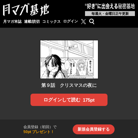
毎週火・金曜日正午更新
月マガ基地公式X
検索
ログイン
月マガ本誌
連載/読切
コミックス
第９話 クリスマスの夜に
ログインして読む
175pt
会員登録（初回）で
新規会員登録する
50pt プレゼント！