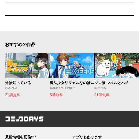
おすすめの作品
妹は知っている
魔法少女リリカルなのは EXCEEDS
ツレ猫 マルルとハチ
雁木万里
都築真紀/川上修一
園田ゆり
21話無料
5話無料
81話無料
コミックDAYS
最新情報を配信中!
アプリもあります