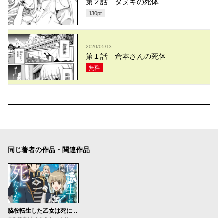
第２話 タヌキの死体
130
pt
2020/05/13
第１話 倉本さんの死体
無料
同じ著者の作品・関連作品
脇役転生した乙女は死にたくない～死亡フラグを折る度に恋愛フラグが立つ世界で頑張っています！～