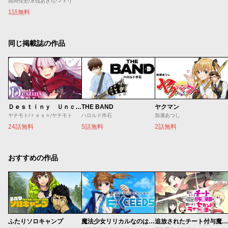
高岡佳史/水仙あきら/マトリ
1話無料
同じ掲載誌の作品
Ｄｅｓｔｉｎｙ Ｕｎｃｈａｉｎ Ｏｎｌｉｎｅ 吸血鬼少女となって、やがて『赤の魔王』と呼ばれるようになりました
THE BAND
ヤクマン
ヤチモト/ｒｅｓｎ/ヤチモト
ハロルド作石
加瀬あつし
24話無料
5話無料
2話無料
おすすめの作品
ふたりソロキャンプ
魔法少女リリカルなのは EXCEEDS
追放されたチート付与魔術師は気ままなセカンドライフを謳歌する。 ～俺は武器だけじゃなく、あらゆるものに『強化ポイント』を付与できるし、俺の意思でいつでも効果を解除できるけど、残った人たち大丈夫？～