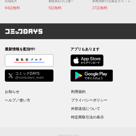
出端祐大
都築真紀/川上修一
業務用餅/六志麻あさ/ｋｉｓｕｉ
64話無料
5話無料
27話無料
コミックDAYS
最新情報を配信中!
アプリもあります
編集部ブログ
コミックDAYS
@comicdays_team
お知らせ
利用規約
ヘルプ／使い方
プライバシーポリシー
外部送信について
特定商取引法の表示