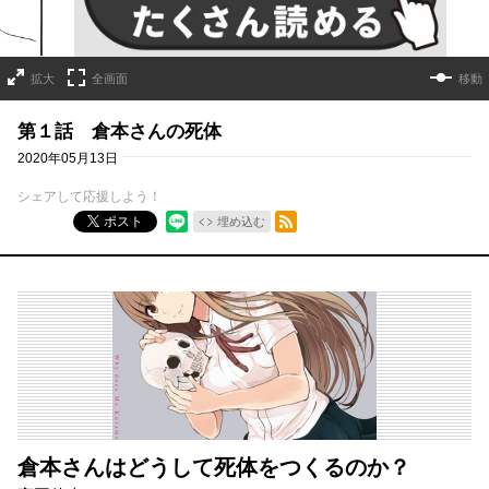
拡大
全画面
移動
第１話 倉本さんの死体
2020年05月13日
シェアして応援しよう！
RSSフィード
ポスト
埋め込む
倉本さんはどうして死体をつくるのか？