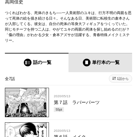
高岡佳史
つくればわかる、死体のきもち──一人美術部のユキは、行方不明の両親を思
って死体の絵を描き続ける日々。そんなある日、美術部に転校生の倉本さん
が入部してくる。彼女は、自分の死体の等身大フィギュアをつくっていた。
同じモチーフを持つ二人は、やがてユキの両親の死体を探し始めるのだが？
「傷の理由」がわかる少女・倉本アズサが活躍する、青春特殊メイクミステ
リー。
話の一覧
単行本
の一覧
全7話
1話から
2020/05/13
第７話 ラバーパーツ
55
pt
2020/05/13
第６話 メイク