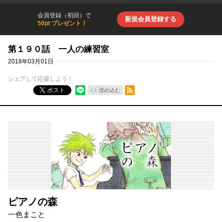
会員登録（初回）で
新規会員登録する
50pt プレゼント！
第１９０話 一人の練習室
2018年03月01日
シェアして応援しよう！
RSSフィード
ポスト
埋め込む
ピアノの森
一色まこと