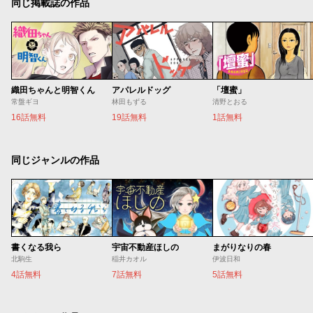
同じ掲載誌の作品
織田ちゃんと明智くん
アパレルドッグ
「壇蜜」
常盤ギヨ
林田もずる
清野とおる
16話無料
19話無料
1話無料
同じジャンルの作品
書くなる我ら
宇宙不動産ほしの
まがりなりの春
北駒生
稲井カオル
伊波日和
4話無料
7話無料
5話無料