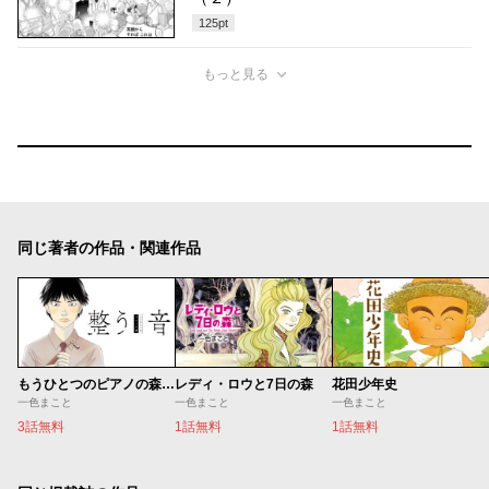
125
pt
もっと見る
同じ著者の作品・関連作品
もうひとつのピアノの森 整う音
レディ・ロウと7日の森
花田少年史
一色まこと
一色まこと
一色まこと
3話無料
1話無料
1話無料