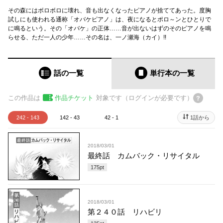
その森にはボロボロに壊れ、音も出なくなったピアノが捨ててあった。度胸
試しにも使われる通称「オバケピアノ」は、夜になるとポロ～ンとひとりで
に鳴るという。その「オバケ」の正体……音が出ないはずのそのピアノを鳴
らせる、ただ一人の少年……その名は、一ノ瀬海（カイ）!!
話の一覧
単行本
の一覧
この作品は
作品チケット
対象です（ログインが必要です）
242 - 143
142 - 43
42 - 1
1話から
2018/03/01
最終話 カムバック・リサイタル
175
pt
2018/03/01
第２４０話 リハビリ