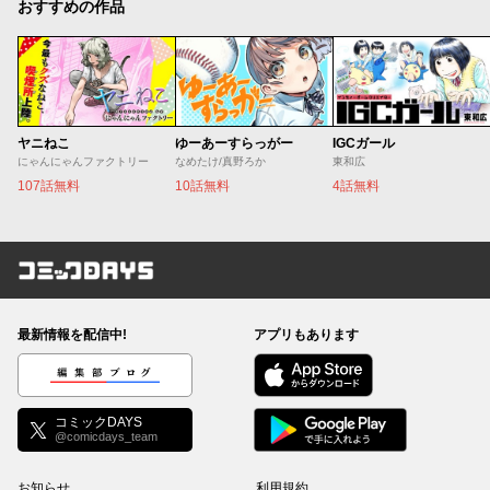
おすすめの作品
ヤニねこ
ゆーあーすらっがー
IGCガール
にゃんにゃんファクトリー
なめたけ/真野ろか
東和広
107話無料
10話無料
4話無料
コミックDAYS
最新情報を配信中!
アプリもあります
編集部ブログ
コミックDAYS
@comicdays_team
お知らせ
利用規約