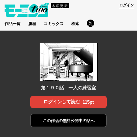
ログイン
木曜更新
作品一覧
履歴
コミックス
検索
第１９０話 一人の練習室
ログインして読む
115pt
この作品の
無料公開中の話へ